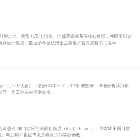
括各引脚定义、典型电压/电流值、内部逻辑关系等核心数据，并附引脚参
电路设计要点，数据参考自杭州士兰微电子官方规格书（版本
_1/2H状态），结合GB/T 5231-2012标准数据，详细分析其力学
差异，为工业选材提供参考。
砂200目对应的表面粗糙度（Ra 3.2-6.3μm），并对比不同目数
业实践，帮助用户根据需求选择合适的喷砂参数。