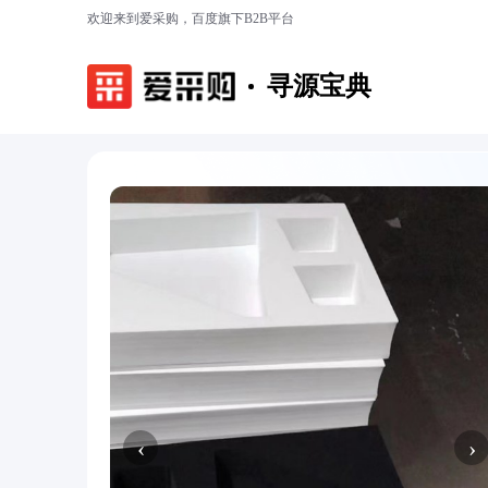
欢迎来到爱采购，百度旗下B2B平台
寻源宝典
‹
›