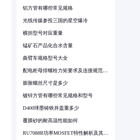
铝方管有哪些常见规格
光线传媒参投三国的星空爆冷
横担型号对应重量
锰矿石产品化合水含量
曲臂车规格型号大全
配电柜母排螺栓力矩要求及连接规范详
解
膨胀螺丝尺寸是多少
镀锌方管有哪些常见规格和型号
D400球墨铸铁井盖重多少
覆膜砂的耐高温性能如何
RU7088R功率MOSFET特性解析及其在
可调电源设计中的实践