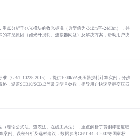
点分析千兆光模块的收光标准（典型值为-3dBm至-24dBm），并
常的常见原因（如光纤损耗、连接器问题）及解决方案，帮助用户快
/T 10228-2015），提供1000kVA变压器损耗计算实例，分步
，涵盖SCB10/SCB13等常见型号参数，指导用户快速掌握变压器
法（理论公式法、查表法、在线工具法），重点解析了黄铜棒密度取
计算案例、误差分析及选材建议，数据参考GB/T 4423-2007等国家标