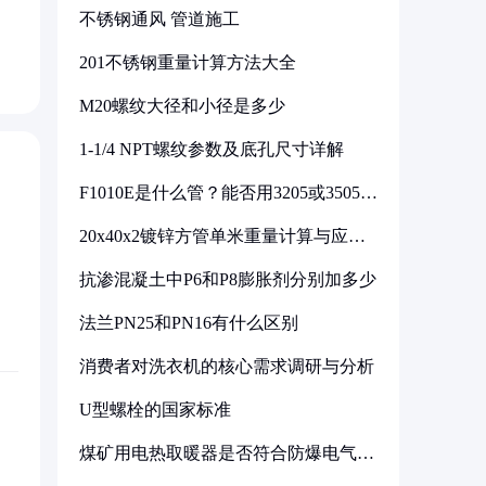
不锈钢通风 管道施工
201不锈钢重量计算方法大全
M20螺纹大径和小径是多少
1-1/4 NPT螺纹参数及底孔尺寸详解
F1010E是什么管？能否用3205或3505代
换
20x40x2镀锌方管单米重量计算与应用
分析
抗渗混凝土中P6和P8膨胀剂分别加多少
法兰PN25和PN16有什么区别
消费者对洗衣机的核心需求调研与分析
U型螺栓的国家标准
煤矿用电热取暖器是否符合防爆电气设
备标准