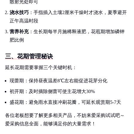
散射光处即可
浇水技巧
：手指插入土壤2厘米干燥时才浇水，夏季避开
正午高温时段
营养补充
：生长期每半月施稀释液肥，花苞期增加磷钾
肥比例
三、花期管理秘诀
延长花期需要掌握三个关键时机：
现蕾期：保持昼夜温差8℃左右能促进花芽分化
初开期：及时摘除侧蕾可使主花增大30%
盛花期：避免雨水直接冲刷花瓣，可延长观赏期5-7天
各位老板想要了解更多相关产品，不妨来爱采购试试吧～
爱采购信息全面，能够满足你的大量需求！