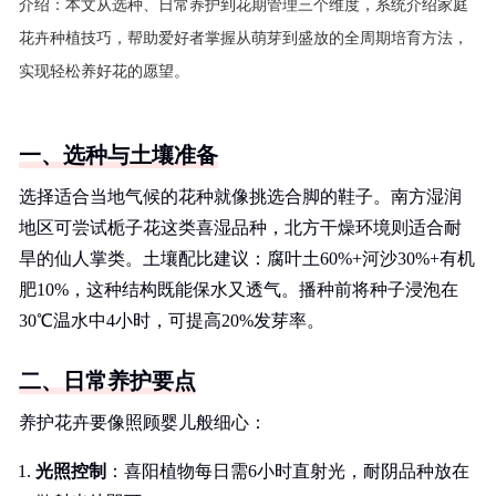
介绍：
本文从选种、日常养护到花期管理三个维度，系统介绍家庭
花卉种植技巧，帮助爱好者掌握从萌芽到盛放的全周期培育方法，
实现轻松养好花的愿望。
一、选种与土壤准备
选择适合当地气候的花种就像挑选合脚的鞋子。南方湿润
地区可尝试栀子花这类喜湿品种，北方干燥环境则适合耐
旱的仙人掌类。土壤配比建议：腐叶土60%+河沙30%+有机
肥10%，这种结构既能保水又透气。播种前将种子浸泡在
30℃温水中4小时，可提高20%发芽率。
二、日常养护要点
养护花卉要像照顾婴儿般细心：
光照控制
：喜阳植物每日需6小时直射光，耐阴品种放在