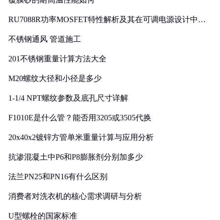
RU7088R功率MOSFET特性解析及其在可调电源设计中的
实践
不锈钢通风 管道施工
201不锈钢重量计算方法大全
M20螺纹大径和小径是多少
1-1/4 NPT螺纹参数及底孔尺寸详解
F1010E是什么管？能否用3205或3505代换
20x40x2镀锌方管单米重量计算与应用分析
抗渗混凝土中P6和P8膨胀剂分别加多少
法兰PN25和PN16有什么区别
消费者对洗衣机的核心需求调研与分析
U型螺栓的国家标准