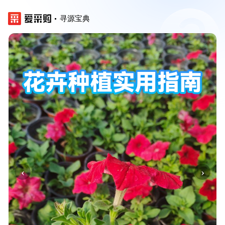
寻源宝典
‹
›