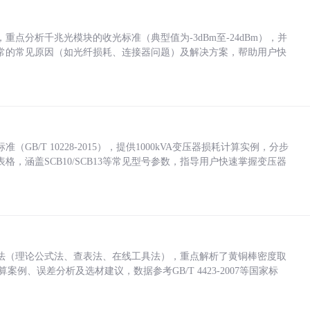
点分析千兆光模块的收光标准（典型值为-3dBm至-24dBm），并
常的常见原因（如光纤损耗、连接器问题）及解决方案，帮助用户快
/T 10228-2015），提供1000kVA变压器损耗计算实例，分步
，涵盖SCB10/SCB13等常见型号参数，指导用户快速掌握变压器
法（理论公式法、查表法、在线工具法），重点解析了黄铜棒密度取
计算案例、误差分析及选材建议，数据参考GB/T 4423-2007等国家标