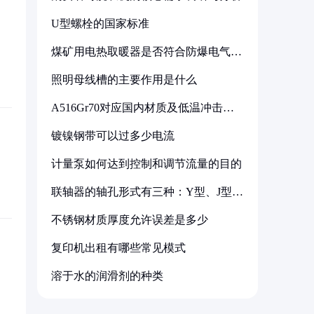
U型螺栓的国家标准
煤矿用电热取暖器是否符合防爆电气设
备标准
照明母线槽的主要作用是什么
A516Gr70对应国内材质及低温冲击要
求解析
镀镍钢带可以过多少电流
计量泵如何达到控制和调节流量的目的
联轴器的轴孔形式有三种：Y型、J型、
Z型
不锈钢材质厚度允许误差是多少
复印机出租有哪些常见模式
溶于水的润滑剂的种类