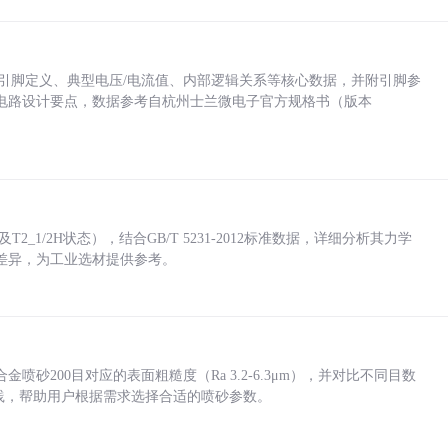
括各引脚定义、典型电压/电流值、内部逻辑关系等核心数据，并附引脚参
电路设计要点，数据参考自杭州士兰微电子官方规格书（版本
_1/2H状态），结合GB/T 5231-2012标准数据，详细分析其力学
差异，为工业选材提供参考。
砂200目对应的表面粗糙度（Ra 3.2-6.3μm），并对比不同目数
业实践，帮助用户根据需求选择合适的喷砂参数。