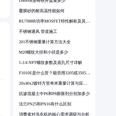
D400球墨铸铁井盖重多少
覆膜砂的耐高温性能如何
RU7088R功率MOSFET特性解析及其在
可调电源设计中的实践
不锈钢通风 管道施工
201不锈钢重量计算方法大全
M20螺纹大径和小径是多少
1-1/4 NPT螺纹参数及底孔尺寸详解
F1010E是什么管？能否用3205或3505代
换
20x40x2镀锌方管单米重量计算与应用
分析
抗渗混凝土中P6和P8膨胀剂分别加多少
法兰PN25和PN16有什么区别
消费者对洗衣机的核心需求调研与分析