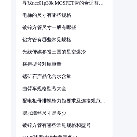
寻找nce01p30k MOSFET管的合适替代
型号
电梯的尺寸有哪些规格
镀锌方管尺寸一般有哪些
铝方管有哪些常见规格
光线传媒参投三国的星空爆冷
横担型号对应重量
锰矿石产品化合水含量
曲臂车规格型号大全
配电柜母排螺栓力矩要求及连接规范详
解
膨胀螺丝尺寸是多少
镀锌方管有哪些常见规格和型号