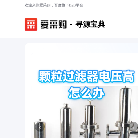
欢迎来到爱采购，百度旗下B2B平台
寻源宝典
‹
›