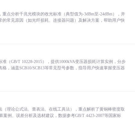
点分析千兆光模块的收光标准（典型值为-3dBm至-24dBm），并
常的常见原因（如光纤损耗、连接器问题）及解决方案，帮助用户快
/T 10228-2015），提供1000kVA变压器损耗计算实例，分步
，涵盖SCB10/SCB13等常见型号参数，指导用户快速掌握变压器
法（理论公式法、查表法、在线工具法），重点解析了黄铜棒密度取
计算案例、误差分析及选材建议，数据参考GB/T 4423-2007等国家标