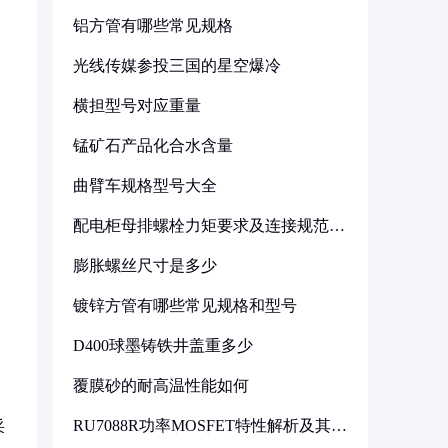
铝方管有哪些常见规格
光线传媒参投三国的星空爆冷
横担型号对应重量
锰矿石产品化合水含量
曲臂车规格型号大全
配电柜母排螺栓力矩要求及连接规范详
解
膨胀螺丝尺寸是多少
镀锌方管有哪些常见规格和型号
D400球墨铸铁井盖重多少
覆膜砂的耐高温性能如何
RU7088R功率MOSFET特性解析及其在
采
可调电源设计中的实践