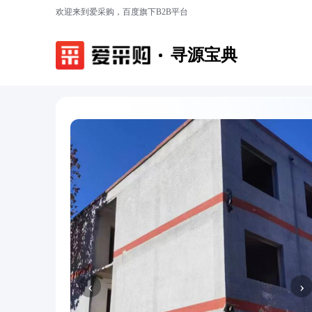
欢迎来到爱采购，百度旗下B2B平台
寻源宝典
‹
›