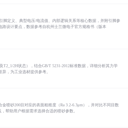
括各引脚定义、典型电压/电流值、内部逻辑关系等核心数据，并附引脚参
电路设计要点，数据参考自杭州士兰微电子官方规格书（版本
_1/2H状态），结合GB/T 5231-2012标准数据，详细分析其力学
差异，为工业选材提供参考。
砂200目对应的表面粗糙度（Ra 3.2-6.3μm），并对比不同目数
业实践，帮助用户根据需求选择合适的喷砂参数。