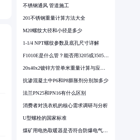
不锈钢通风 管道施工
201不锈钢重量计算方法大全
M20螺纹大径和小径是多少
1-1/4 NPT螺纹参数及底孔尺寸详解
F1010E是什么管？能否用3205或3505代
换
20x40x2镀锌方管单米重量计算与应用
分析
抗渗混凝土中P6和P8膨胀剂分别加多少
法兰PN25和PN16有什么区别
消费者对洗衣机的核心需求调研与分析
U型螺栓的国家标准
煤矿用电热取暖器是否符合防爆电气设
备标准