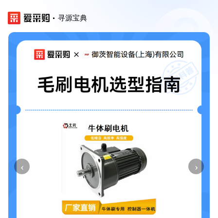
寻源宝典
‹
›