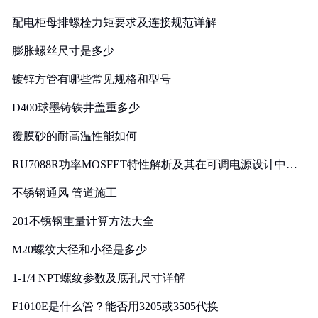
配电柜母排螺栓力矩要求及连接规范详解
膨胀螺丝尺寸是多少
镀锌方管有哪些常见规格和型号
D400球墨铸铁井盖重多少
覆膜砂的耐高温性能如何
RU7088R功率MOSFET特性解析及其在可调电源设计中的
实践
不锈钢通风 管道施工
201不锈钢重量计算方法大全
M20螺纹大径和小径是多少
1-1/4 NPT螺纹参数及底孔尺寸详解
F1010E是什么管？能否用3205或3505代换