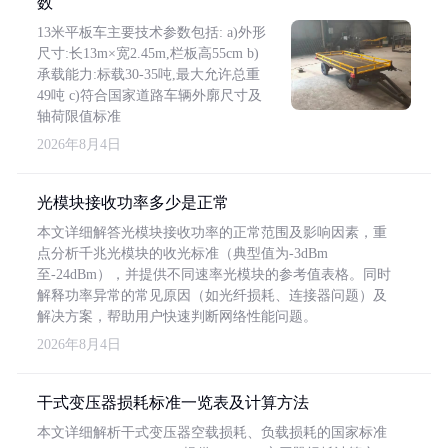
数
13米平板车主要技术参数包括: a)外形
尺寸:长13m×宽2.45m,栏板高55cm b)
承载能力:标载30-35吨,最大允许总重
49吨 c)符合国家道路车辆外廓尺寸及
轴荷限值标准
2026年8月4日
光模块接收功率多少是正常
本文详细解答光模块接收功率的正常范围及影响因素，重
点分析千兆光模块的收光标准（典型值为-3dBm
至-24dBm），并提供不同速率光模块的参考值表格。同时
解释功率异常的常见原因（如光纤损耗、连接器问题）及
解决方案，帮助用户快速判断网络性能问题。
2026年8月4日
干式变压器损耗标准一览表及计算方法
本文详细解析干式变压器空载损耗、负载损耗的国家标准