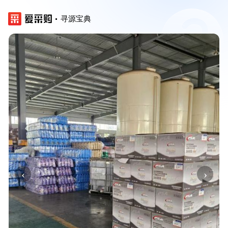
寻源宝典
‹
›