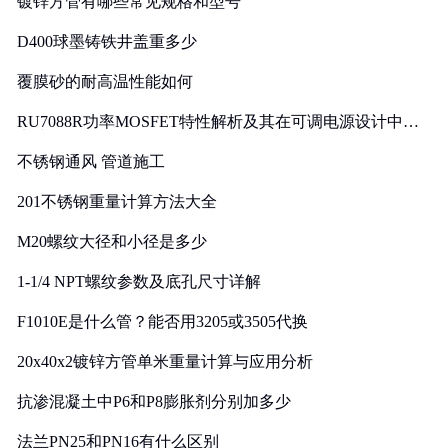
镀锌方管有哪些常见规格和型号
D400球墨铸铁井盖重多少
覆膜砂的耐高温性能如何
RU7088R功率MOSFET特性解析及其在可调电源设计中的
实践
不锈钢通风 管道施工
201不锈钢重量计算方法大全
M20螺纹大径和小径是多少
1-1/4 NPT螺纹参数及底孔尺寸详解
F1010E是什么管？能否用3205或3505代换
20x40x2镀锌方管单米重量计算与应用分析
抗渗混凝土中P6和P8膨胀剂分别加多少
法兰PN25和PN16有什么区别