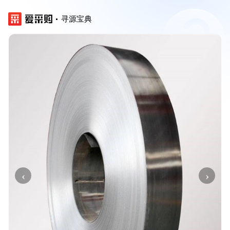
寻源宝典
‹
›