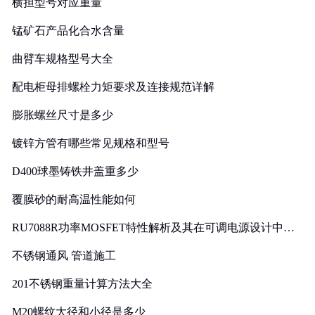
横担型号对应重量
锰矿石产品化合水含量
曲臂车规格型号大全
配电柜母排螺栓力矩要求及连接规范详解
膨胀螺丝尺寸是多少
镀锌方管有哪些常见规格和型号
D400球墨铸铁井盖重多少
覆膜砂的耐高温性能如何
RU7088R功率MOSFET特性解析及其在可调电源设计中的
实践
不锈钢通风 管道施工
201不锈钢重量计算方法大全
M20螺纹大径和小径是多少