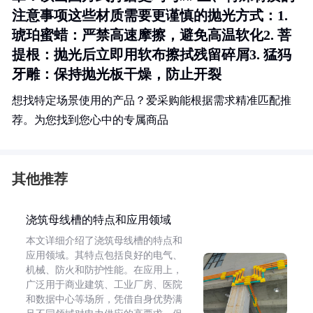
注意事项这些材质需要更谨慎的抛光方式：1.
琥珀蜜蜡
：严禁高速摩擦，避免高温软化2.
菩
提根
：抛光后立即用软布擦拭残留碎屑3.
猛犸
牙雕
：保持抛光板干燥，防止开裂
想找特定场景使用的产品？爱采购能根据需求精准匹配推
荐。为您找到您心中的专属商品
其他推荐
浇筑母线槽的特点和应用领域
本文详细介绍了浇筑母线槽的特点和
应用领域。其特点包括良好的电气、
机械、防火和防护性能。在应用上，
广泛用于商业建筑、工业厂房、医院
和数据中心等场所，凭借自身优势满