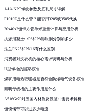
1-1/4 NPT螺纹参数及底孔尺寸详解
F1010E是什么管？能否用3205或3505代换
20x40x2镀锌方管单米重量计算与应用分析
抗渗混凝土中P6和P8膨胀剂分别加多少
法兰PN25和PN16有什么区别
消费者对洗衣机的核心需求调研与分析
U型螺栓的国家标准
煤矿用电热取暖器是否符合防爆电气设备标准
照明母线槽的主要作用是什么
A516Gr70对应国内材质及低温冲击要求解析
镀镍钢带可以过多少电流