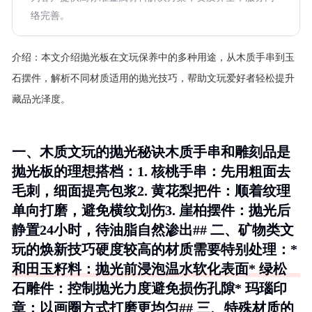
络完善。
介绍：
本文介绍抛光板在文玩保养中的多种用途，从木质手串到玉
石摆件，解析不同材质适用的抛光技巧，帮助文玩爱好者轻松提升
藏品光泽度。
一、木质文玩的抛光秘诀木质手串和雕刻品是
抛光板的理想搭档：1.
核桃手串
：先用粗面去
毛刺，细面提亮包浆2.
黄花梨把件
：顺着纹理
单向打磨，避免横纹划伤3.
崖柏摆件
：抛光后
静置24小时，待油脂自然渗出## 二、矿物类文
玩的焕新技巧硬度较高的材质需要特别处理：*
和田玉籽料：抛光前浸泡温水软化表面* 绿松
石雕件：控制抛光力度避免损伤孔隙* 玛瑙印
章：以画圈方式打磨更均匀## 三、特殊材质的