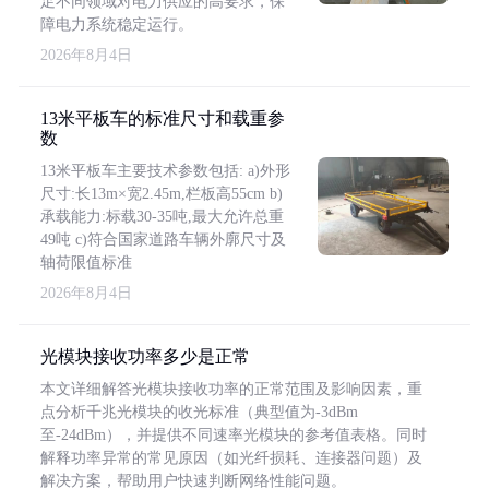
足不同领域对电力供应的高要求，保
障电力系统稳定运行。
2026年8月4日
13米平板车的标准尺寸和载重参
数
13米平板车主要技术参数包括: a)外形
尺寸:长13m×宽2.45m,栏板高55cm b)
承载能力:标载30-35吨,最大允许总重
49吨 c)符合国家道路车辆外廓尺寸及
轴荷限值标准
2026年8月4日
光模块接收功率多少是正常
本文详细解答光模块接收功率的正常范围及影响因素，重
点分析千兆光模块的收光标准（典型值为-3dBm
至-24dBm），并提供不同速率光模块的参考值表格。同时
解释功率异常的常见原因（如光纤损耗、连接器问题）及
解决方案，帮助用户快速判断网络性能问题。