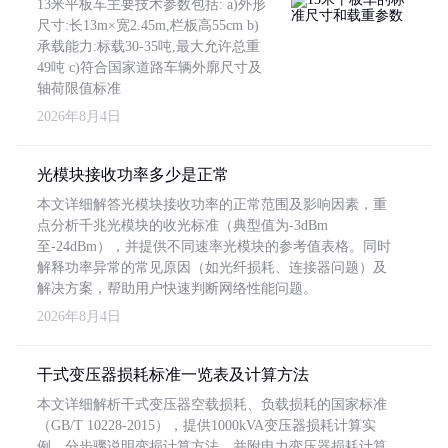
13米平板车主要技术参数包括: a)外形
尺寸:长13m×宽2.45m,栏板高55cm b)
承载能力:标载30-35吨,最大允许总重
49吨 c)符合国家道路车辆外廓尺寸及
轴荷限值标准
2026年8月4日
光模块接收功率多少是正常
本文详细解答光模块接收功率的正常范围及影响因素，重
点分析千兆光模块的收光标准（典型值为-3dBm
至-24dBm），并提供不同速率光模块的参考值表格。同时
解释功率异常的常见原因（如光纤损耗、连接器问题）及
解决方案，帮助用户快速判断网络性能问题。
2026年8月4日
干式变压器损耗标准一览表及计算方法
本文详细解析干式变压器空载损耗、负载损耗的国家标准
（GB/T 10228-2015），提供1000kVA变压器损耗计算实
例，分步骤说明变损计算方法，并附电力变压器损耗计算