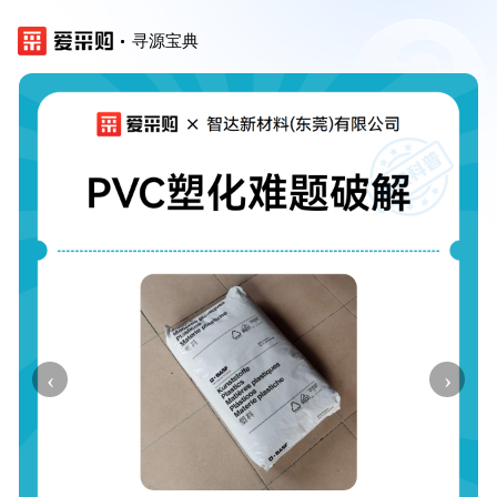
寻源宝典
‹
›