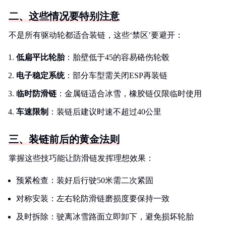
二、这些情况要特别注意
不是所有驱动轮都适合装链，这些‘禁区’要避开：
低扁平比轮胎
：胎壁低于45的容易硌伤轮毂
电子稳定系统
：部分车型需关闭ESP再装链
临时防滑链
：金属链适合冰雪，橡胶链仅限临时使用
车速限制
：装链后建议时速不超过40公里
三、装链前后的黄金法则
掌握这些技巧能让防滑链发挥理想效果：
预紧检查：装好后行驶50米需二次紧固
对称安装：左右轮防滑链磨损度要保持一致
及时拆除：驶离冰雪路面立即卸下，避免损坏轮胎