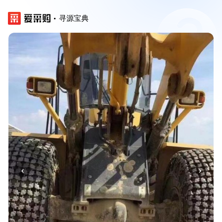
寻源宝典
‹
›