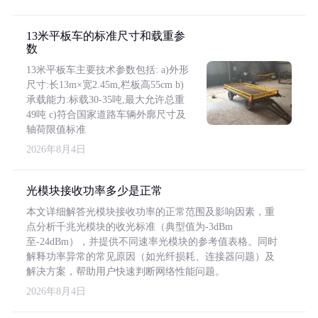
13米平板车的标准尺寸和载重参
数
13米平板车主要技术参数包括: a)外形
尺寸:长13m×宽2.45m,栏板高55cm b)
承载能力:标载30-35吨,最大允许总重
49吨 c)符合国家道路车辆外廓尺寸及
轴荷限值标准
2026年8月4日
光模块接收功率多少是正常
本文详细解答光模块接收功率的正常范围及影响因素，重
点分析千兆光模块的收光标准（典型值为-3dBm
至-24dBm），并提供不同速率光模块的参考值表格。同时
解释功率异常的常见原因（如光纤损耗、连接器问题）及
解决方案，帮助用户快速判断网络性能问题。
2026年8月4日