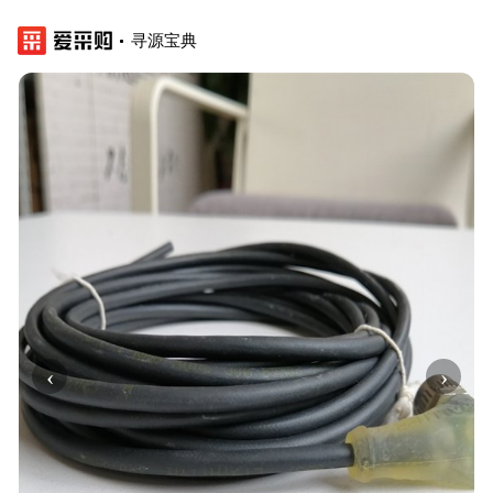
寻源宝典
‹
›