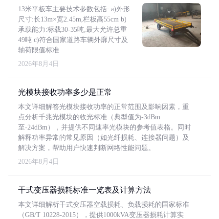
13米平板车主要技术参数包括: a)外形
尺寸:长13m×宽2.45m,栏板高55cm b)
承载能力:标载30-35吨,最大允许总重
49吨 c)符合国家道路车辆外廓尺寸及
轴荷限值标准
2026年8月4日
光模块接收功率多少是正常
本文详细解答光模块接收功率的正常范围及影响因素，重
点分析千兆光模块的收光标准（典型值为-3dBm
至-24dBm），并提供不同速率光模块的参考值表格。同时
解释功率异常的常见原因（如光纤损耗、连接器问题）及
解决方案，帮助用户快速判断网络性能问题。
2026年8月4日
干式变压器损耗标准一览表及计算方法
本文详细解析干式变压器空载损耗、负载损耗的国家标准
（GB/T 10228-2015），提供1000kVA变压器损耗计算实