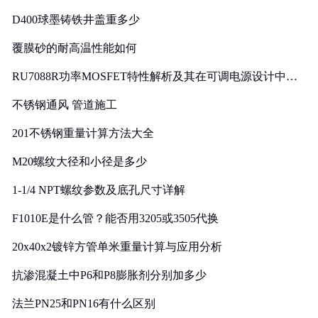
D400球墨铸铁井盖重多少
覆膜砂的耐高温性能如何
RU7088R功率MOSFET特性解析及其在可调电源设计中的
实践
不锈钢通风 管道施工
201不锈钢重量计算方法大全
M20螺纹大径和小径是多少
1-1/4 NPT螺纹参数及底孔尺寸详解
F1010E是什么管？能否用3205或3505代换
20x40x2镀锌方管单米重量计算与应用分析
抗渗混凝土中P6和P8膨胀剂分别加多少
法兰PN25和PN16有什么区别