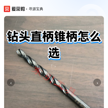
寻源宝典
‹
›