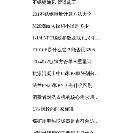
不锈钢通风 管道施工
201不锈钢重量计算方法大全
M20螺纹大径和小径是多少
1-1/4 NPT螺纹参数及底孔尺寸详
解
F1010E是什么管？能否用3205或
3505代换
20x40x2镀锌方管单米重量计算
与应用分析
抗渗混凝土中P6和P8膨胀剂分别
加多少
法兰PN25和PN16有什么区别
消费者对洗衣机的核心需求调研
与分析
U型螺栓的国家标准
煤矿用电热取暖器是否符合防爆
电气设备标准
照明母线槽的主要作用是什么