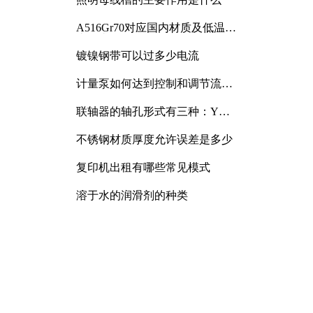
A516Gr70对应国内材质及低温冲
击要求解析
镀镍钢带可以过多少电流
计量泵如何达到控制和调节流量
的目的
联轴器的轴孔形式有三种：Y
型、J型、Z型
不锈钢材质厚度允许误差是多少
复印机出租有哪些常见模式
溶于水的润滑剂的种类