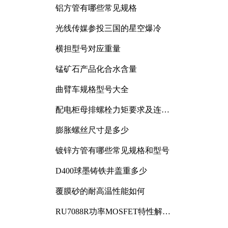
铝方管有哪些常见规格
光线传媒参投三国的星空爆冷
横担型号对应重量
锰矿石产品化合水含量
曲臂车规格型号大全
配电柜母排螺栓力矩要求及连接
规范详解
膨胀螺丝尺寸是多少
镀锌方管有哪些常见规格和型号
D400球墨铸铁井盖重多少
覆膜砂的耐高温性能如何
RU7088R功率MOSFET特性解析
及其在可调电源设计中的实践