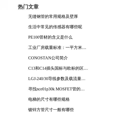
热门文章
无缝钢管的常用规格及壁厚
生活中常见的传感器有哪些呢
PE100管材的含义是什么
工业厂房载重标准：一平方米能
承受多少公斤
CONOSTAN公司简介
C13和C14插头国标与欧标的区别
及其标准解析
LGJ-240/30导线参数及载流量解
析
寻找nce01p30k MOSFET管的合
适替代型号
电梯的尺寸有哪些规格
镀锌方管尺寸一般有哪些