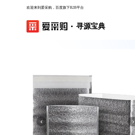
欢迎来到爱采购，百度旗下B2B平台
寻源宝典
‹
›