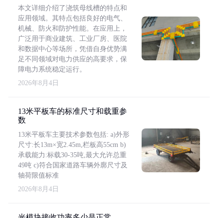
本文详细介绍了浇筑母线槽的特点和
应用领域。其特点包括良好的电气、
机械、防火和防护性能。在应用上，
广泛用于商业建筑、工业厂房、医院
和数据中心等场所，凭借自身优势满
足不同领域对电力供应的高要求，保
障电力系统稳定运行。
2026年8月4日
13米平板车的标准尺寸和载重参
数
13米平板车主要技术参数包括: a)外形
尺寸:长13m×宽2.45m,栏板高55cm b)
承载能力:标载30-35吨,最大允许总重
49吨 c)符合国家道路车辆外廓尺寸及
轴荷限值标准
2026年8月4日
光模块接收功率多少是正常