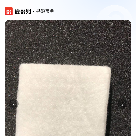
寻源宝典
‹
›