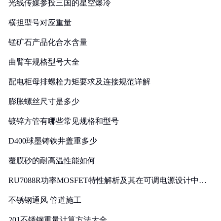
光线传媒参投三国的星空爆冷
横担型号对应重量
锰矿石产品化合水含量
曲臂车规格型号大全
配电柜母排螺栓力矩要求及连接规范详解
膨胀螺丝尺寸是多少
镀锌方管有哪些常见规格和型号
D400球墨铸铁井盖重多少
覆膜砂的耐高温性能如何
RU7088R功率MOSFET特性解析及其在可调电源设计中的
实践
不锈钢通风 管道施工
201不锈钢重量计算方法大全