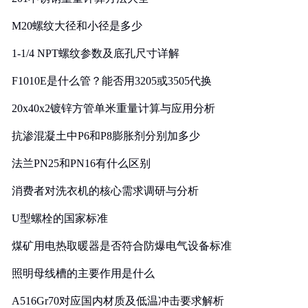
M20螺纹大径和小径是多少
1-1/4 NPT螺纹参数及底孔尺寸详解
F1010E是什么管？能否用3205或3505代换
20x40x2镀锌方管单米重量计算与应用分析
抗渗混凝土中P6和P8膨胀剂分别加多少
法兰PN25和PN16有什么区别
消费者对洗衣机的核心需求调研与分析
U型螺栓的国家标准
煤矿用电热取暖器是否符合防爆电气设备标准
照明母线槽的主要作用是什么
A516Gr70对应国内材质及低温冲击要求解析