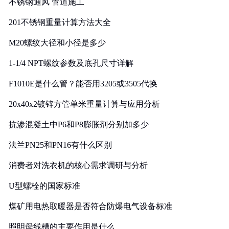
不锈钢通风 管道施工
201不锈钢重量计算方法大全
M20螺纹大径和小径是多少
1-1/4 NPT螺纹参数及底孔尺寸详解
F1010E是什么管？能否用3205或3505代换
20x40x2镀锌方管单米重量计算与应用分析
抗渗混凝土中P6和P8膨胀剂分别加多少
法兰PN25和PN16有什么区别
消费者对洗衣机的核心需求调研与分析
U型螺栓的国家标准
煤矿用电热取暖器是否符合防爆电气设备标准
照明母线槽的主要作用是什么