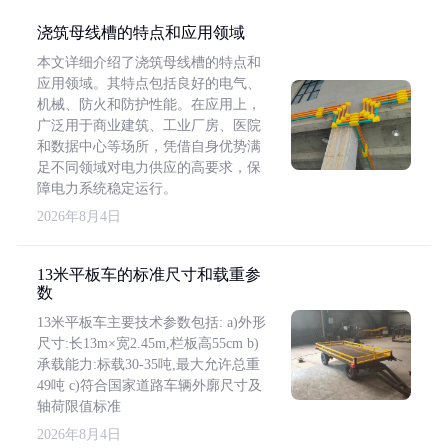
浇筑母线槽的特点和应用领域
本文详细介绍了浇筑母线槽的特点和
应用领域。其特点包括良好的电气、
机械、防火和防护性能。在应用上，
广泛用于商业建筑、工业厂房、医院
和数据中心等场所，凭借自身优势满
足不同领域对电力供应的高要求，保
障电力系统稳定运行。
2026年8月4日
13米平板车的标准尺寸和载重参
数
13米平板车主要技术参数包括: a)外形
尺寸:长13m×宽2.45m,栏板高55cm b)
承载能力:标载30-35吨,最大允许总重
49吨 c)符合国家道路车辆外廓尺寸及
轴荷限值标准
2026年8月4日