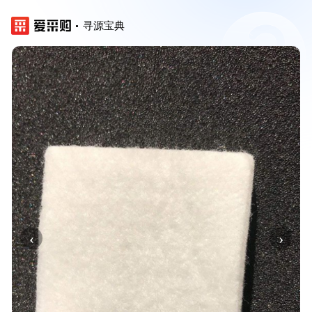
寻源宝典
‹
›