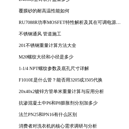
覆膜砂的耐高温性能如何
RU7088R功率MOSFET特性解析及其在可调电源设
计中的实践
不锈钢通风 管道施工
201不锈钢重量计算方法大全
M20螺纹大径和小径是多少
1-1/4 NPT螺纹参数及底孔尺寸详解
F1010E是什么管？能否用3205或3505代换
20x40x2镀锌方管单米重量计算与应用分析
抗渗混凝土中P6和P8膨胀剂分别加多少
法兰PN25和PN16有什么区别
消费者对洗衣机的核心需求调研与分析