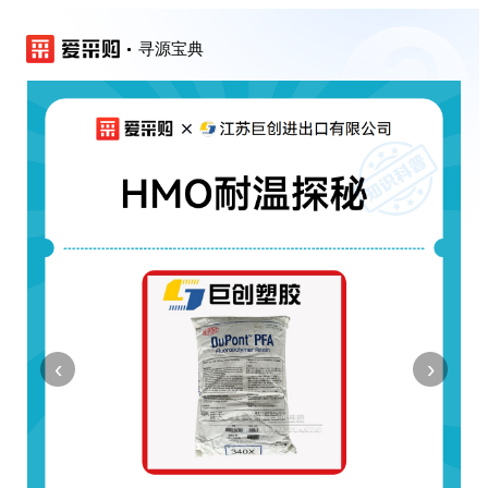
寻源宝典
‹
›