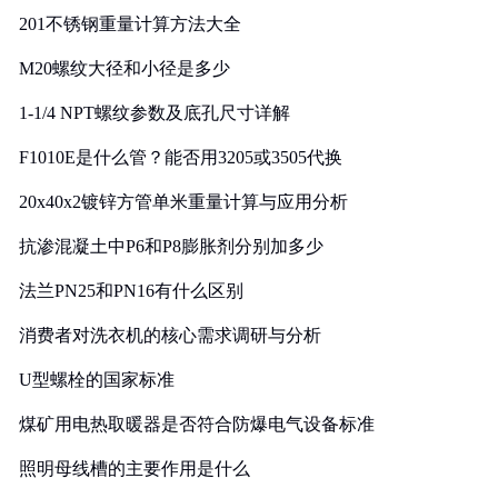
201不锈钢重量计算方法大全
M20螺纹大径和小径是多少
1-1/4 NPT螺纹参数及底孔尺寸详解
F1010E是什么管？能否用3205或3505代换
20x40x2镀锌方管单米重量计算与应用分析
抗渗混凝土中P6和P8膨胀剂分别加多少
法兰PN25和PN16有什么区别
消费者对洗衣机的核心需求调研与分析
U型螺栓的国家标准
煤矿用电热取暖器是否符合防爆电气设备标准
照明母线槽的主要作用是什么