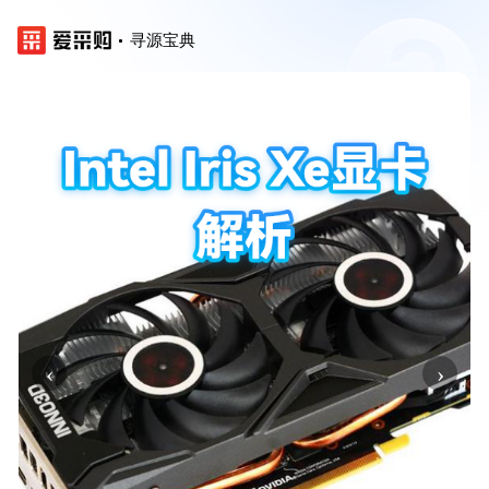
寻源宝典
‹
›