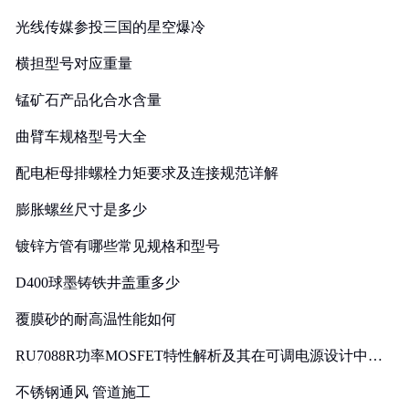
光线传媒参投三国的星空爆冷
横担型号对应重量
锰矿石产品化合水含量
曲臂车规格型号大全
配电柜母排螺栓力矩要求及连接规范详解
膨胀螺丝尺寸是多少
镀锌方管有哪些常见规格和型号
D400球墨铸铁井盖重多少
覆膜砂的耐高温性能如何
RU7088R功率MOSFET特性解析及其在可调电源设计中的
实践
不锈钢通风 管道施工