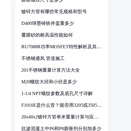
镀锌方管有哪些常见规格和型号
D400球墨铸铁井盖重多少
覆膜砂的耐高温性能如何
RU7088R功率MOSFET特性解析及其在
可调电源设计中的实践
不锈钢通风 管道施工
201不锈钢重量计算方法大全
M20螺纹大径和小径是多少
1-1/4 NPT螺纹参数及底孔尺寸详解
F1010E是什么管？能否用3205或3505代
换
20x40x2镀锌方管单米重量计算与应用
分析
抗渗混凝土中P6和P8膨胀剂分别加多少