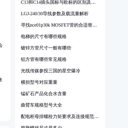
C13和C14插头国标与欧标的区别及其
标准解析
LGJ-240/30导线参数及载流量解析
寻找nce01p30k MOSFET管的合适替代
型号
电梯的尺寸有哪些规格
会
镀锌方管尺寸一般有哪些
铝方管有哪些常见规格
光线传媒参投三国的星空爆冷
做
横担型号对应重量
锰矿石产品化合水含量
曲臂车规格型号大全
配电柜母排螺栓力矩要求及连接规范详
解
膨胀螺丝尺寸是多少