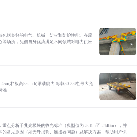
点包括良好的电气、机械、防火和防护性能。在应
心等场所，凭借自身优势满足不同领域对电力供应
5m,栏板高55cm b)承载能力:标载30-35吨,最大允
标准
点分析千兆光模块的收光标准（典型值为-3dBm至-24dBm），并
常的常见原因（如光纤损耗、连接器问题）及解决方案，帮助用户快