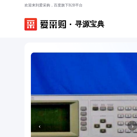
欢迎来到爱采购，百度旗下B2B平台
寻源宝典
‹
›