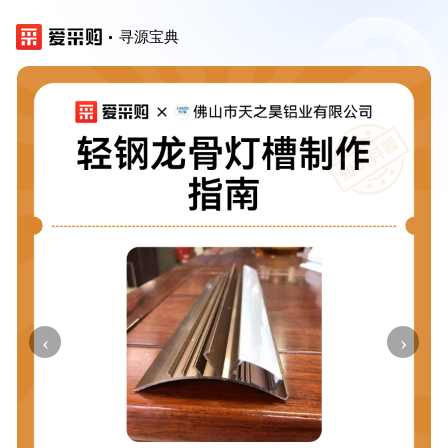
寻源宝典
‹
›