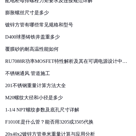
配电柜母排螺栓力矩要求及连接规范详解
膨胀螺丝尺寸是多少
镀锌方管有哪些常见规格和型号
D400球墨铸铁井盖重多少
覆膜砂的耐高温性能如何
RU7088R功率MOSFET特性解析及其在可调电源设计中的
实践
不锈钢通风 管道施工
201不锈钢重量计算方法大全
M20螺纹大径和小径是多少
1-1/4 NPT螺纹参数及底孔尺寸详解
F1010E是什么管？能否用3205或3505代换
20x40x2镀锌方管单米重量计算与应用分析