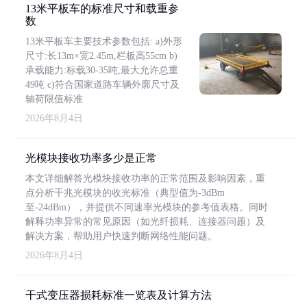
13米平板车的标准尺寸和载重参
数
13米平板车主要技术参数包括: a)外形
尺寸:长13m×宽2.45m,栏板高55cm b)
承载能力:标载30-35吨,最大允许总重
49吨 c)符合国家道路车辆外廓尺寸及
轴荷限值标准
2026年8月4日
光模块接收功率多少是正常
本文详细解答光模块接收功率的正常范围及影响因素，重
点分析千兆光模块的收光标准（典型值为-3dBm
至-24dBm），并提供不同速率光模块的参考值表格。同时
解释功率异常的常见原因（如光纤损耗、连接器问题）及
解决方案，帮助用户快速判断网络性能问题。
2026年8月4日
干式变压器损耗标准一览表及计算方法