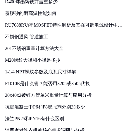
D400球墨铸铁井盖重多少
覆膜砂的耐高温性能如何
RU7088R功率MOSFET特性解析及其在可调电源设计中的
实践
不锈钢通风 管道施工
201不锈钢重量计算方法大全
M20螺纹大径和小径是多少
1-1/4 NPT螺纹参数及底孔尺寸详解
F1010E是什么管？能否用3205或3505代换
20x40x2镀锌方管单米重量计算与应用分析
抗渗混凝土中P6和P8膨胀剂分别加多少
法兰PN25和PN16有什么区别
消费者对洗衣机的核心需求调研与分析