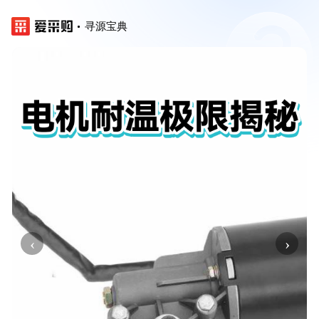
寻源宝典
‹
›