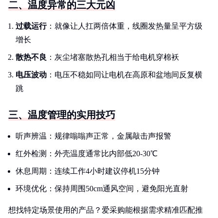
二、温度异常的三大元凶
过载运行
：就像让人扛两倍体重，线圈发热量呈平方级
增长
散热不良
：灰尘堵塞散热孔相当于给电机穿棉袄
电压波动
：电压不稳如同让电机在高原和盆地间反复横
跳
三、温度管理的实用技巧
听声辨温：规律嗡嗡声正常，金属敲击声报警
红外检测：外壳温度通常比内部低20-30℃
休息周期：连续工作4小时建议停机15分钟
环境优化：保持周围50cm通风空间，避免阳光直射
想找特定场景使用的产品？爱采购能根据需求精准匹配推