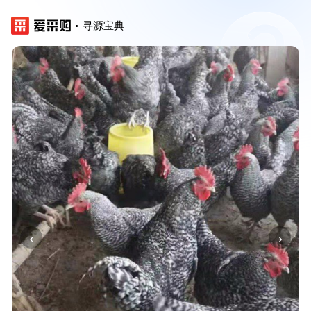
寻源宝典
‹
›