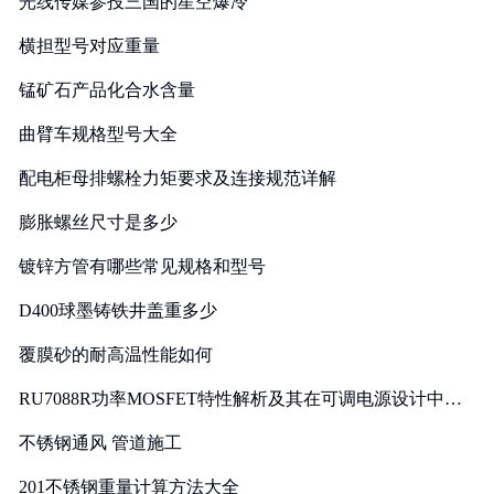
光线传媒参投三国的星空爆冷
横担型号对应重量
锰矿石产品化合水含量
曲臂车规格型号大全
配电柜母排螺栓力矩要求及连接规范详解
膨胀螺丝尺寸是多少
镀锌方管有哪些常见规格和型号
D400球墨铸铁井盖重多少
覆膜砂的耐高温性能如何
RU7088R功率MOSFET特性解析及其在可调电源设计中的
实践
不锈钢通风 管道施工
201不锈钢重量计算方法大全