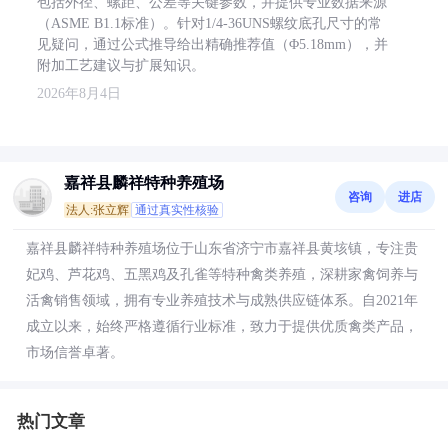
包括外径、螺距、公差等关键参数，并提供专业数据来源
（ASME B1.1标准）。针对1/4-36UNS螺纹底孔尺寸的常
见疑问，通过公式推导给出精确推荐值（Φ5.18mm），并
附加工艺建议与扩展知识。
2026年8月4日
嘉祥县麟祥特种养殖场
咨询
进店
法人:张立辉
通过真实性核验
嘉祥县麟祥特种养殖场位于山东省济宁市嘉祥县黄垓镇，专注贵
妃鸡、芦花鸡、五黑鸡及孔雀等特种禽类养殖，深耕家禽饲养与
活禽销售领域，拥有专业养殖技术与成熟供应链体系。自2021年
成立以来，始终严格遵循行业标准，致力于提供优质禽类产品，
市场信誉卓著。
热门文章