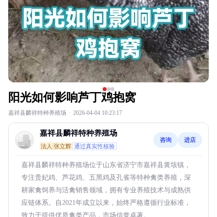
阳光如何影响芦丁鸡抱窝
嘉祥县麟祥特种养殖场
·
2026-04-04 10:23:17
嘉祥县麟祥特种养殖场
咨询
进店
法人:张立辉
通过真实性核验
嘉祥县麟祥特种养殖场位于山东省济宁市嘉祥县黄垓镇，
专注贵妃鸡、芦花鸡、五黑鸡及孔雀等特种禽类养殖，深
耕家禽饲养与活禽销售领域，拥有专业养殖技术与成熟供
应链体系。自2021年成立以来，始终严格遵循行业标准，
致力于提供优质禽类产品，市场信誉卓著。