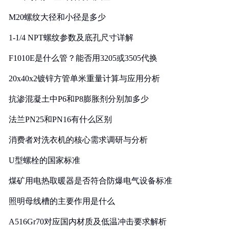
M20螺纹大径和小径是多少
1-1/4 NPT螺纹参数及底孔尺寸详解
F1010E是什么管？能否用3205或3505代换
20x40x2镀锌方管单米重量计算与应用分析
抗渗混凝土中P6和P8膨胀剂分别加多少
法兰PN25和PN16有什么区别
消费者对洗衣机的核心需求调研与分析
U型螺栓的国家标准
煤矿用电热取暖器是否符合防爆电气设备标准
照明母线槽的主要作用是什么
A516Gr70对应国内材质及低温冲击要求解析