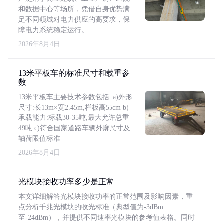
和数据中心等场所，凭借自身优势满
足不同领域对电力供应的高要求，保
障电力系统稳定运行。
2026年8月4日
13米平板车的标准尺寸和载重参
数
13米平板车主要技术参数包括: a)外形
尺寸:长13m×宽2.45m,栏板高55cm b)
承载能力:标载30-35吨,最大允许总重
49吨 c)符合国家道路车辆外廓尺寸及
轴荷限值标准
2026年8月4日
光模块接收功率多少是正常
本文详细解答光模块接收功率的正常范围及影响因素，重
点分析千兆光模块的收光标准（典型值为-3dBm
至-24dBm），并提供不同速率光模块的参考值表格。同时