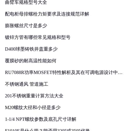
曲臂车规格型号大全
配电柜母排螺栓力矩要求及连接规范详解
膨胀螺丝尺寸是多少
镀锌方管有哪些常见规格和型号
D400球墨铸铁井盖重多少
覆膜砂的耐高温性能如何
RU7088R功率MOSFET特性解析及其在可调电源设计中的
实践
不锈钢通风 管道施工
201不锈钢重量计算方法大全
M20螺纹大径和小径是多少
1-1/4 NPT螺纹参数及底孔尺寸详解
F1010E是什么管？能否用3205或3505代换