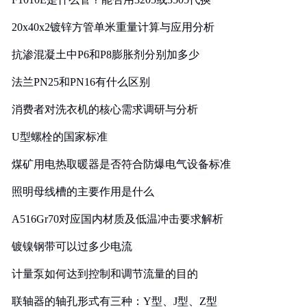
20x40x2镀锌方管单米重量计算与应用分析
抗渗混凝土中P6和P8膨胀剂分别加多少
法兰PN25和PN16有什么区别
消费者对洗衣机的核心需求调研与分析
U型螺栓的国家标准
煤矿用电热取暖器是否符合防爆电气设备标准
照明母线槽的主要作用是什么
A516Gr70对应国内材质及低温冲击要求解析
镀镍钢带可以过多少电流
计量泵如何达到控制和调节流量的目的
联轴器的轴孔形式有三种：Y型、J型、Z型