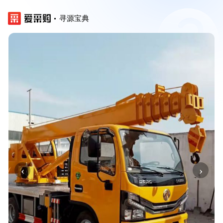
寻源宝典
‹
›