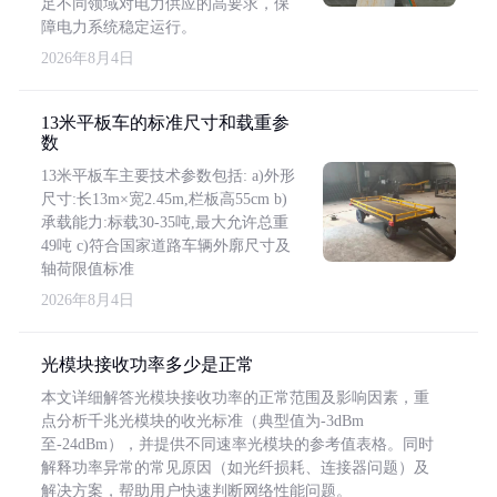
足不同领域对电力供应的高要求，保
障电力系统稳定运行。
2026年8月4日
13米平板车的标准尺寸和载重参
数
13米平板车主要技术参数包括: a)外形
尺寸:长13m×宽2.45m,栏板高55cm b)
承载能力:标载30-35吨,最大允许总重
49吨 c)符合国家道路车辆外廓尺寸及
轴荷限值标准
2026年8月4日
光模块接收功率多少是正常
本文详细解答光模块接收功率的正常范围及影响因素，重
点分析千兆光模块的收光标准（典型值为-3dBm
至-24dBm），并提供不同速率光模块的参考值表格。同时
解释功率异常的常见原因（如光纤损耗、连接器问题）及
解决方案，帮助用户快速判断网络性能问题。