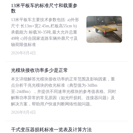
13米平板车的标准尺寸和载重参
数
13米平板车主要技术参数包括: a)外形
尺寸:长13m×宽2.45m,栏板高55cm b)
承载能力:标载30-35吨,最大允许总重
49吨 c)符合国家道路车辆外廓尺寸及
轴荷限值标准
2026年8月4日
光模块接收功率多少是正常
本文详细解答光模块接收功率的正常范围及影响因素，重
点分析千兆光模块的收光标准（典型值为-3dBm
至-24dBm），并提供不同速率光模块的参考值表格。同时
解释功率异常的常见原因（如光纤损耗、连接器问题）及
解决方案，帮助用户快速判断网络性能问题。
2026年8月4日
干式变压器损耗标准一览表及计算方法