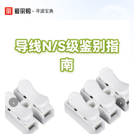
寻源宝典
‹
›