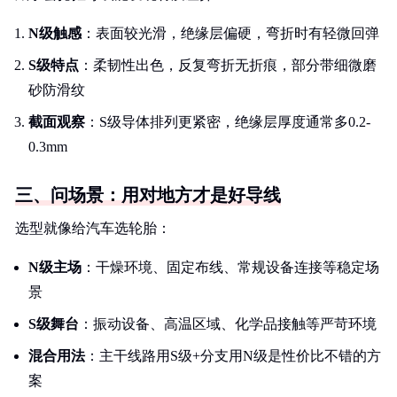
N级触感
：表面较光滑，绝缘层偏硬，弯折时有轻微回弹
S级特点
：柔韧性出色，反复弯折无折痕，部分带细微磨
砂防滑纹
截面观察
：S级导体排列更紧密，绝缘层厚度通常多0.2-
0.3mm
三、问场景：用对地方才是好导线
选型就像给汽车选轮胎：
N级主场
：干燥环境、固定布线、常规设备连接等稳定场
景
S级舞台
：振动设备、高温区域、化学品接触等严苛环境
混合用法
：主干线路用S级+分支用N级是性价比不错的方
案