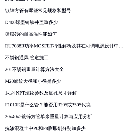
镀锌方管有哪些常见规格和型号
D400球墨铸铁井盖重多少
覆膜砂的耐高温性能如何
RU7088R功率MOSFET特性解析及其在可调电源设计中的
实践
不锈钢通风 管道施工
201不锈钢重量计算方法大全
M20螺纹大径和小径是多少
1-1/4 NPT螺纹参数及底孔尺寸详解
F1010E是什么管？能否用3205或3505代换
20x40x2镀锌方管单米重量计算与应用分析
抗渗混凝土中P6和P8膨胀剂分别加多少