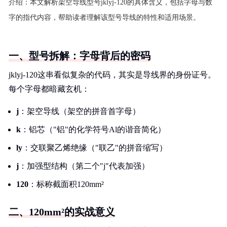
介绍：
本文解析架空导线型号jklyj-120的具体含义，包括字母与数
字的指代内容，帮助读者理解该型号导线的特性和适用场景。
一、型号拆解：字母背后的密码
jklyj-120这串看似复杂的代码，其实是导线界的身份证号。
每个字母都暗藏玄机：
j
：架空导线（架空的拼音首字母）
k
：铝芯（"铝"的化学符号Al的谐音简化）
ly
：交联聚乙烯绝缘（"联乙"的拼音缩写）
j
：加强型结构（第二个"j"代表加强）
120
：标称截面积120mm²
二、120mm²的实战意义