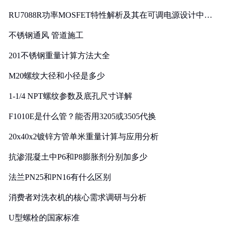
RU7088R功率MOSFET特性解析及其在可调电源设计中的
实践
不锈钢通风 管道施工
201不锈钢重量计算方法大全
M20螺纹大径和小径是多少
1-1/4 NPT螺纹参数及底孔尺寸详解
F1010E是什么管？能否用3205或3505代换
20x40x2镀锌方管单米重量计算与应用分析
抗渗混凝土中P6和P8膨胀剂分别加多少
法兰PN25和PN16有什么区别
消费者对洗衣机的核心需求调研与分析
U型螺栓的国家标准