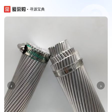
寻源宝典
‹
›