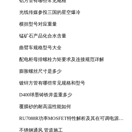
铝方管有哪些常见规格
光线传媒参投三国的星空爆冷
横担型号对应重量
锰矿石产品化合水含量
曲臂车规格型号大全
配电柜母排螺栓力矩要求及连接规范详解
膨胀螺丝尺寸是多少
镀锌方管有哪些常见规格和型号
D400球墨铸铁井盖重多少
覆膜砂的耐高温性能如何
RU7088R功率MOSFET特性解析及其在可调电源设
计中的实践
不锈钢通风 管道施工