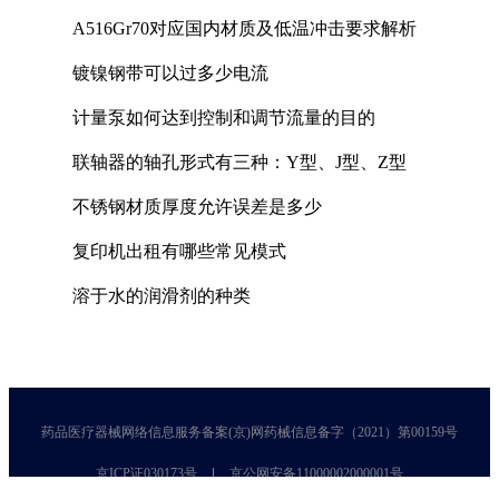
A516Gr70对应国内材质及低温冲击要求解析
镀镍钢带可以过多少电流
计量泵如何达到控制和调节流量的目的
联轴器的轴孔形式有三种：Y型、J型、Z型
不锈钢材质厚度允许误差是多少
复印机出租有哪些常见模式
溶于水的润滑剂的种类
药品医疗器械网络信息服务备案(京)网药械信息备字（2021）第00159号
京ICP证030173号
京公网安备11000002000001号