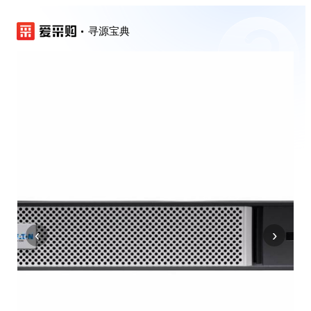
寻源宝典
‹
›