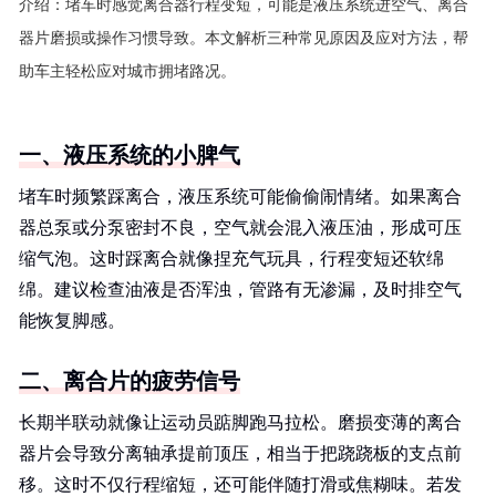
介绍：
堵车时感觉离合器行程变短，可能是液压系统进空气、离合
器片磨损或操作习惯导致。本文解析三种常见原因及应对方法，帮
助车主轻松应对城市拥堵路况。
一、液压系统的小脾气
堵车时频繁踩离合，液压系统可能偷偷闹情绪。如果离合
器总泵或分泵密封不良，空气就会混入液压油，形成可压
缩气泡。这时踩离合就像捏充气玩具，行程变短还软绵
绵。建议检查油液是否浑浊，管路有无渗漏，及时排空气
能恢复脚感。
二、离合片的疲劳信号
长期半联动就像让运动员踮脚跑马拉松。磨损变薄的离合
器片会导致分离轴承提前顶压，相当于把跷跷板的支点前
移。这时不仅行程缩短，还可能伴随打滑或焦糊味。若发