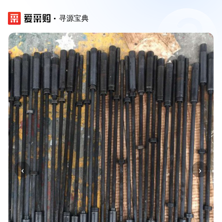
寻源宝典
‹
›