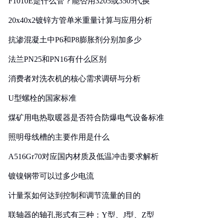
F1010E是什么管？能否用3205或3505代换
20x40x2镀锌方管单米重量计算与应用分析
抗渗混凝土中P6和P8膨胀剂分别加多少
法兰PN25和PN16有什么区别
消费者对洗衣机的核心需求调研与分析
U型螺栓的国家标准
煤矿用电热取暖器是否符合防爆电气设备标准
照明母线槽的主要作用是什么
A516Gr70对应国内材质及低温冲击要求解析
镀镍钢带可以过多少电流
计量泵如何达到控制和调节流量的目的
联轴器的轴孔形式有三种：Y型、J型、Z型