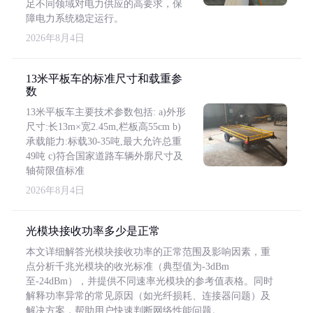
足不同领域对电力供应的高要求，保
障电力系统稳定运行。
2026年8月4日
13米平板车的标准尺寸和载重参
数
13米平板车主要技术参数包括: a)外形
尺寸:长13m×宽2.45m,栏板高55cm b)
承载能力:标载30-35吨,最大允许总重
49吨 c)符合国家道路车辆外廓尺寸及
轴荷限值标准
2026年8月4日
光模块接收功率多少是正常
本文详细解答光模块接收功率的正常范围及影响因素，重
点分析千兆光模块的收光标准（典型值为-3dBm
至-24dBm），并提供不同速率光模块的参考值表格。同时
解释功率异常的常见原因（如光纤损耗、连接器问题）及
解决方案，帮助用户快速判断网络性能问题。