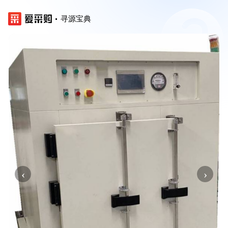
寻源宝典
‹
›