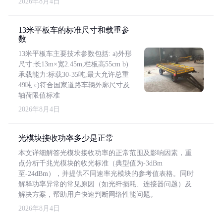
2026年8月4日
13米平板车的标准尺寸和载重参
数
13米平板车主要技术参数包括: a)外形
尺寸:长13m×宽2.45m,栏板高55cm b)
承载能力:标载30-35吨,最大允许总重
49吨 c)符合国家道路车辆外廓尺寸及
轴荷限值标准
2026年8月4日
光模块接收功率多少是正常
本文详细解答光模块接收功率的正常范围及影响因素，重
点分析千兆光模块的收光标准（典型值为-3dBm
至-24dBm），并提供不同速率光模块的参考值表格。同时
解释功率异常的常见原因（如光纤损耗、连接器问题）及
解决方案，帮助用户快速判断网络性能问题。
2026年8月4日