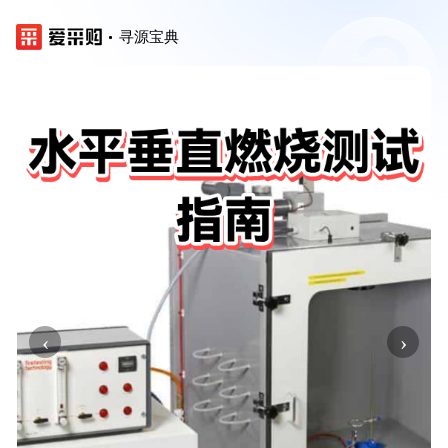
寻源宝典
‹
›