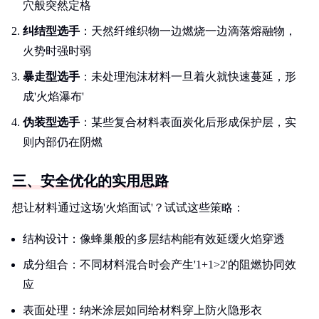
穴般突然定格
纠结型选手
：天然纤维织物一边燃烧一边滴落熔融物，
火势时强时弱
暴走型选手
：未处理泡沫材料一旦着火就快速蔓延，形
成'火焰瀑布'
伪装型选手
：某些复合材料表面炭化后形成保护层，实
则内部仍在阴燃
三、安全优化的实用思路
想让材料通过这场'火焰面试'？试试这些策略：
结构设计：像蜂巢般的多层结构能有效延缓火焰穿透
成分组合：不同材料混合时会产生'1+1>2'的阻燃协同效
应
表面处理：纳米涂层如同给材料穿上防火隐形衣