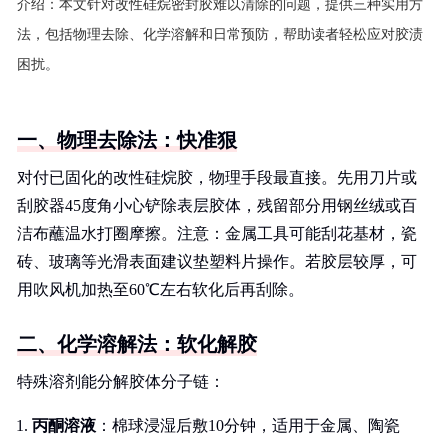
介绍：
本文针对改性硅烷密封胶难以清除的问题，提供三种实用方
法，包括物理去除、化学溶解和日常预防，帮助读者轻松应对胶渍
困扰。
一、物理去除法：快准狠
对付已固化的改性硅烷胶，物理手段最直接。先用刀片或
刮胶器45度角小心铲除表层胶体，残留部分用钢丝绒或百
洁布蘸温水打圈摩擦。注意：金属工具可能刮花基材，瓷
砖、玻璃等光滑表面建议垫塑料片操作。若胶层较厚，可
用吹风机加热至60℃左右软化后再刮除。
二、化学溶解法：软化解胶
特殊溶剂能分解胶体分子链：
丙酮溶液
：棉球浸湿后敷10分钟，适用于金属、陶瓷