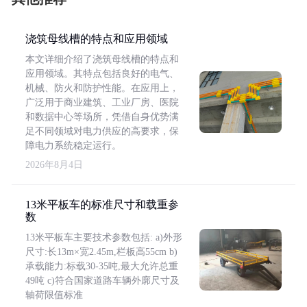
浇筑母线槽的特点和应用领域
本文详细介绍了浇筑母线槽的特点和
应用领域。其特点包括良好的电气、
机械、防火和防护性能。在应用上，
广泛用于商业建筑、工业厂房、医院
和数据中心等场所，凭借自身优势满
足不同领域对电力供应的高要求，保
障电力系统稳定运行。
2026年8月4日
13米平板车的标准尺寸和载重参
数
13米平板车主要技术参数包括: a)外形
尺寸:长13m×宽2.45m,栏板高55cm b)
承载能力:标载30-35吨,最大允许总重
49吨 c)符合国家道路车辆外廓尺寸及
轴荷限值标准