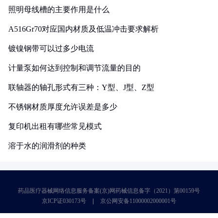
照明母线槽的主要作用是什么
A516Gr70对应国内材质及低温冲击要求解析
镀镍钢带可以过多少电流
计量泵如何达到控制和调节流量的目的
联轴器的轴孔形式有三种：Y型、J型、Z型
不锈钢材质厚度允许误差是多少
复印机出租有哪些常见模式
溶于水的润滑剂的种类
药品医疗器械网络信息服务备案(京)网药械信息备字（2021）第00159号
京ICP证030173号
京公网安备11000002000001号