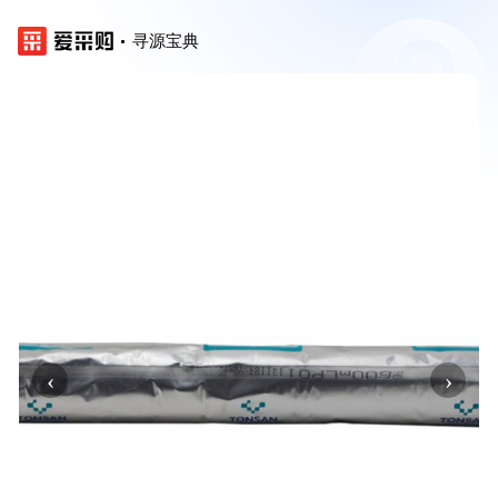
寻源宝典
‹
›