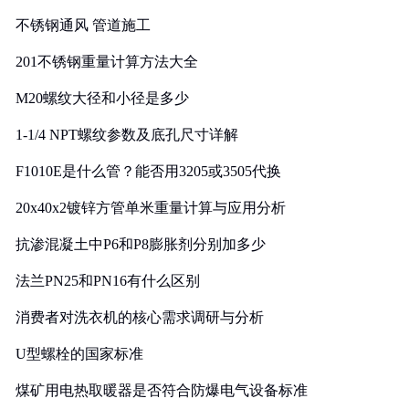
实践
不锈钢通风 管道施工
201不锈钢重量计算方法大全
M20螺纹大径和小径是多少
1-1/4 NPT螺纹参数及底孔尺寸详解
F1010E是什么管？能否用3205或3505代换
20x40x2镀锌方管单米重量计算与应用分析
抗渗混凝土中P6和P8膨胀剂分别加多少
法兰PN25和PN16有什么区别
消费者对洗衣机的核心需求调研与分析
U型螺栓的国家标准
煤矿用电热取暖器是否符合防爆电气设备标准