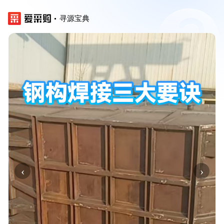
寻源宝典
‹
›