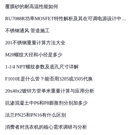
覆膜砂的耐高温性能如何
RU7088R功率MOSFET特性解析及其在可调电源设计中的
实践
不锈钢通风 管道施工
201不锈钢重量计算方法大全
M20螺纹大径和小径是多少
1-1/4 NPT螺纹参数及底孔尺寸详解
F1010E是什么管？能否用3205或3505代换
20x40x2镀锌方管单米重量计算与应用分析
抗渗混凝土中P6和P8膨胀剂分别加多少
法兰PN25和PN16有什么区别
消费者对洗衣机的核心需求调研与分析