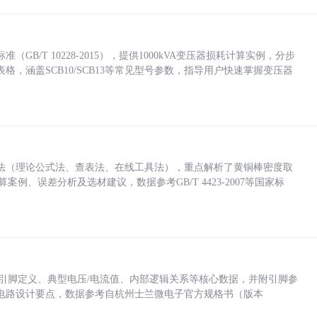
/T 10228-2015），提供1000kVA变压器损耗计算实例，分步
，涵盖SCB10/SCB13等常见型号参数，指导用户快速掌握变压器
法（理论公式法、查表法、在线工具法），重点解析了黄铜棒密度取
计算案例、误差分析及选材建议，数据参考GB/T 4423-2007等国家标
括各引脚定义、典型电压/电流值、内部逻辑关系等核心数据，并附引脚参
电路设计要点，数据参考自杭州士兰微电子官方规格书（版本