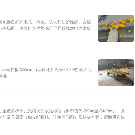
点包括良好的电气、机械、防火和防护性能。在应
心等场所，凭借自身优势满足不同领域对电力供应
5m,栏板高55cm b)承载能力:标载30-35吨,最大允
标准
点分析千兆光模块的收光标准（典型值为-3dBm至-24dBm），并
常的常见原因（如光纤损耗、连接器问题）及解决方案，帮助用户快