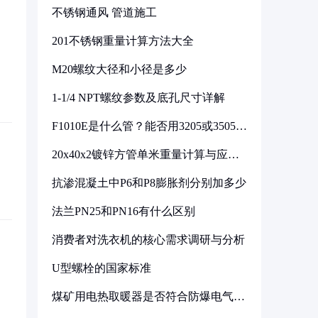
不锈钢通风 管道施工
201不锈钢重量计算方法大全
M20螺纹大径和小径是多少
1-1/4 NPT螺纹参数及底孔尺寸详解
F1010E是什么管？能否用3205或3505代
换
20x40x2镀锌方管单米重量计算与应用
分析
抗渗混凝土中P6和P8膨胀剂分别加多少
法兰PN25和PN16有什么区别
消费者对洗衣机的核心需求调研与分析
U型螺栓的国家标准
煤矿用电热取暖器是否符合防爆电气设
备标准