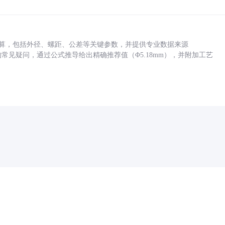
底孔计算，包括外径、螺距、公差等关键参数，并提供专业数据来源
孔尺寸的常见疑问，通过公式推导给出精确推荐值（Φ5.18mm），并附加工艺
药品医疗器械网络信息服务备案(京)网药械信息备字（2021）第00159号
京ICP证030173号
京公网安备11000002000001号