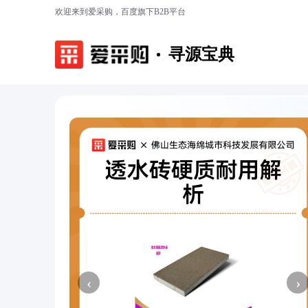
欢迎来到爱采购，百度旗下B2B平台
寻源宝典
‹
›