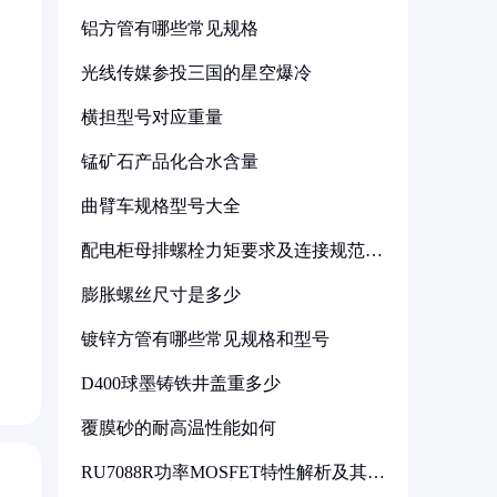
铝方管有哪些常见规格
光线传媒参投三国的星空爆冷
横担型号对应重量
锰矿石产品化合水含量
曲臂车规格型号大全
配电柜母排螺栓力矩要求及连接规范详
解
膨胀螺丝尺寸是多少
镀锌方管有哪些常见规格和型号
D400球墨铸铁井盖重多少
覆膜砂的耐高温性能如何
RU7088R功率MOSFET特性解析及其在
可调电源设计中的实践