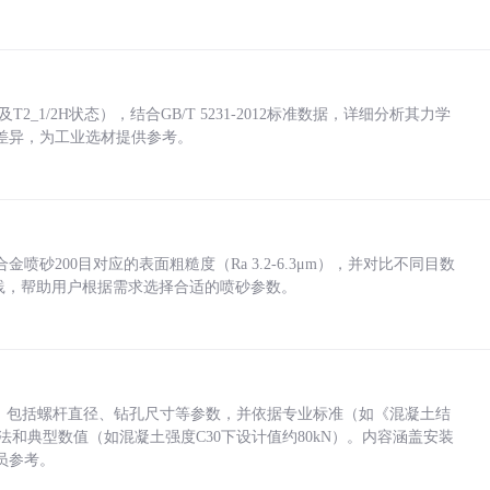
_1/2H状态），结合GB/T 5231-2012标准数据，详细分析其力学
差异，为工业选材提供参考。
砂200目对应的表面粗糙度（Ra 3.2-6.3μm），并对比不同目数
业实践，帮助用户根据需求选择合适的喷砂参数。
力，包括螺杆直径、钻孔尺寸等参数，并依据专业标准（如《混凝土结
方法和典型数值（如混凝土强度C30下设计值约80kN）。内容涵盖安装
员参考。