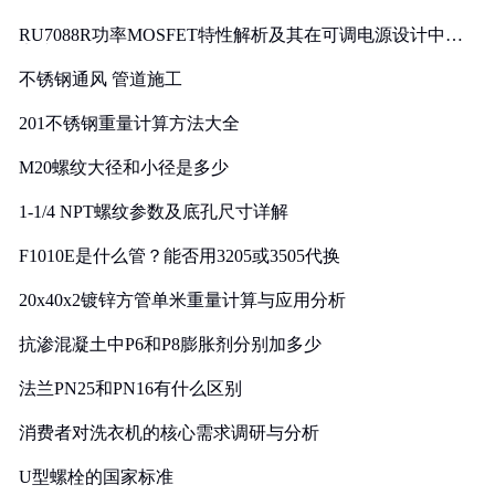
RU7088R功率MOSFET特性解析及其在可调电源设计中的
实践
不锈钢通风 管道施工
201不锈钢重量计算方法大全
M20螺纹大径和小径是多少
1-1/4 NPT螺纹参数及底孔尺寸详解
F1010E是什么管？能否用3205或3505代换
20x40x2镀锌方管单米重量计算与应用分析
抗渗混凝土中P6和P8膨胀剂分别加多少
法兰PN25和PN16有什么区别
消费者对洗衣机的核心需求调研与分析
U型螺栓的国家标准