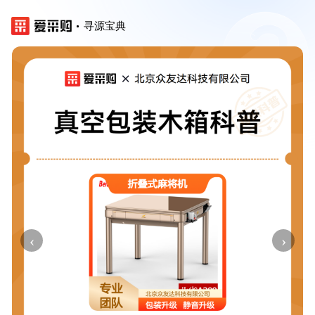
寻源宝典
‹
›