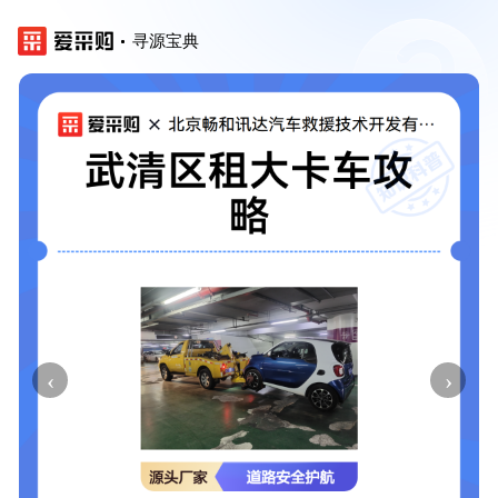
寻源宝典
‹
›