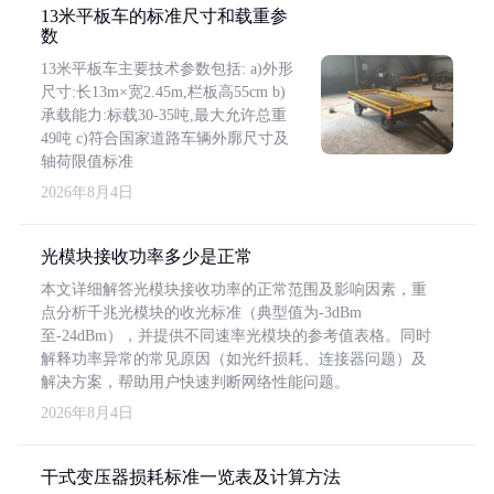
13米平板车的标准尺寸和载重参
数
13米平板车主要技术参数包括: a)外形
尺寸:长13m×宽2.45m,栏板高55cm b)
承载能力:标载30-35吨,最大允许总重
49吨 c)符合国家道路车辆外廓尺寸及
轴荷限值标准
2026年8月4日
光模块接收功率多少是正常
本文详细解答光模块接收功率的正常范围及影响因素，重
点分析千兆光模块的收光标准（典型值为-3dBm
至-24dBm），并提供不同速率光模块的参考值表格。同时
解释功率异常的常见原因（如光纤损耗、连接器问题）及
解决方案，帮助用户快速判断网络性能问题。
2026年8月4日
干式变压器损耗标准一览表及计算方法