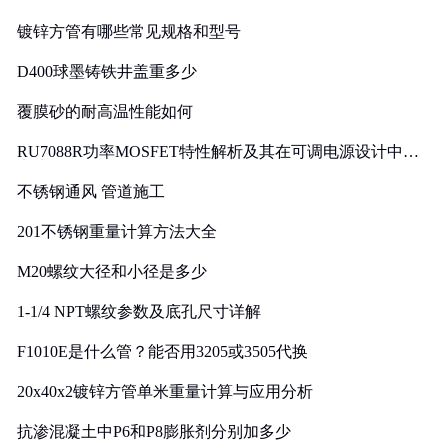
镀锌方管有哪些常见规格和型号
D400球墨铸铁井盖重多少
覆膜砂的耐高温性能如何
RU7088R功率MOSFET特性解析及其在可调电源设计中的
实践
不锈钢通风 管道施工
201不锈钢重量计算方法大全
M20螺纹大径和小径是多少
1-1/4 NPT螺纹参数及底孔尺寸详解
F1010E是什么管？能否用3205或3505代换
20x40x2镀锌方管单米重量计算与应用分析
抗渗混凝土中P6和P8膨胀剂分别加多少