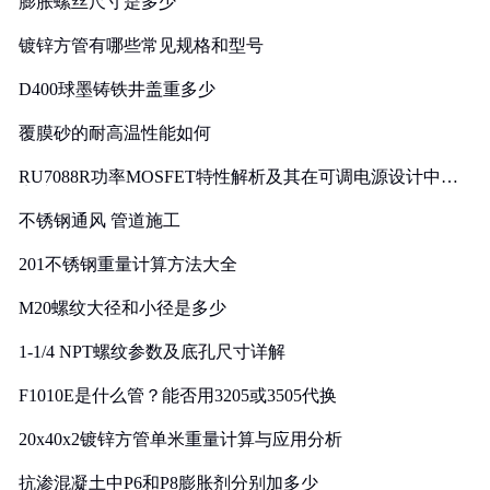
膨胀螺丝尺寸是多少
镀锌方管有哪些常见规格和型号
D400球墨铸铁井盖重多少
覆膜砂的耐高温性能如何
RU7088R功率MOSFET特性解析及其在可调电源设计中的
实践
不锈钢通风 管道施工
201不锈钢重量计算方法大全
M20螺纹大径和小径是多少
1-1/4 NPT螺纹参数及底孔尺寸详解
F1010E是什么管？能否用3205或3505代换
20x40x2镀锌方管单米重量计算与应用分析
抗渗混凝土中P6和P8膨胀剂分别加多少