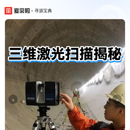
寻源宝典
‹
›