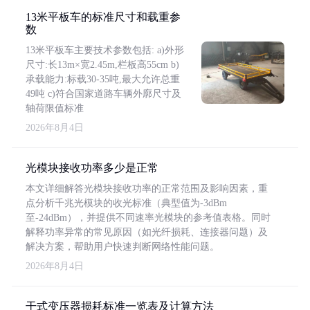
13米平板车的标准尺寸和载重参
数
13米平板车主要技术参数包括: a)外形
尺寸:长13m×宽2.45m,栏板高55cm b)
承载能力:标载30-35吨,最大允许总重
49吨 c)符合国家道路车辆外廓尺寸及
轴荷限值标准
2026年8月4日
光模块接收功率多少是正常
本文详细解答光模块接收功率的正常范围及影响因素，重
点分析千兆光模块的收光标准（典型值为-3dBm
至-24dBm），并提供不同速率光模块的参考值表格。同时
解释功率异常的常见原因（如光纤损耗、连接器问题）及
解决方案，帮助用户快速判断网络性能问题。
2026年8月4日
干式变压器损耗标准一览表及计算方法