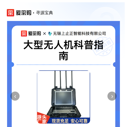
寻源宝典
‹
›