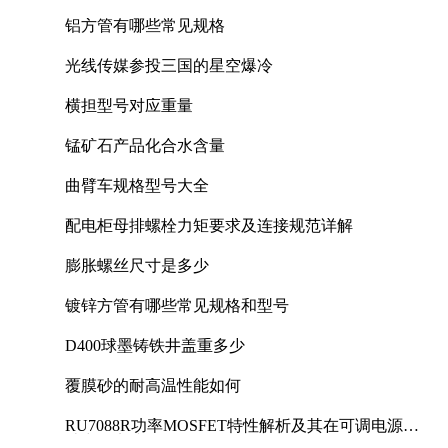
铝方管有哪些常见规格
光线传媒参投三国的星空爆冷
横担型号对应重量
锰矿石产品化合水含量
曲臂车规格型号大全
配电柜母排螺栓力矩要求及连接规范详解
膨胀螺丝尺寸是多少
镀锌方管有哪些常见规格和型号
D400球墨铸铁井盖重多少
覆膜砂的耐高温性能如何
RU7088R功率MOSFET特性解析及其在可调电源设
计中的实践