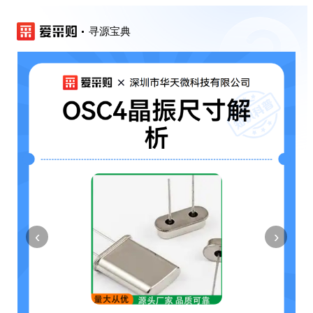
寻源宝典
‹
›