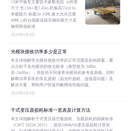
13米平板车主要技术参数包括: a)外形
尺寸:长13m×宽2.45m,栏板高55cm b)
承载能力:标载30-35吨,最大允许总重
49吨 c)符合国家道路车辆外廓尺寸及
轴荷限值标准
2026年8月4日
光模块接收功率多少是正常
本文详细解答光模块接收功率的正常范围及影响因素，重
点分析千兆光模块的收光标准（典型值为-3dBm
至-24dBm），并提供不同速率光模块的参考值表格。同时
解释功率异常的常见原因（如光纤损耗、连接器问题）及
解决方案，帮助用户快速判断网络性能问题。
2026年8月4日
干式变压器损耗标准一览表及计算方法
本文详细解析干式变压器空载损耗、负载损耗的国家标准
（GB/T 10228-2015），提供1000kVA变压器损耗计算实