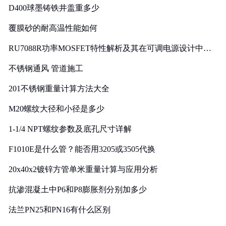
D400球墨铸铁井盖重多少
覆膜砂的耐高温性能如何
RU7088R功率MOSFET特性解析及其在可调电源设计中的
实践
不锈钢通风 管道施工
201不锈钢重量计算方法大全
M20螺纹大径和小径是多少
1-1/4 NPT螺纹参数及底孔尺寸详解
F1010E是什么管？能否用3205或3505代换
20x40x2镀锌方管单米重量计算与应用分析
抗渗混凝土中P6和P8膨胀剂分别加多少
法兰PN25和PN16有什么区别