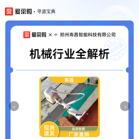
寻源宝典
‹
›