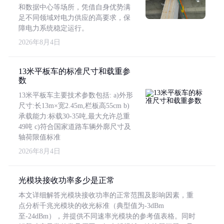
和数据中心等场所，凭借自身优势满
足不同领域对电力供应的高要求，保
障电力系统稳定运行。
2026年8月4日
13米平板车的标准尺寸和载重参
数
13米平板车主要技术参数包括: a)外形
尺寸:长13m×宽2.45m,栏板高55cm b)
承载能力:标载30-35吨,最大允许总重
49吨 c)符合国家道路车辆外廓尺寸及
轴荷限值标准
2026年8月4日
光模块接收功率多少是正常
本文详细解答光模块接收功率的正常范围及影响因素，重
点分析千兆光模块的收光标准（典型值为-3dBm
至-24dBm），并提供不同速率光模块的参考值表格。同时