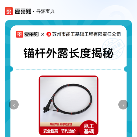
寻源宝典
‹
›