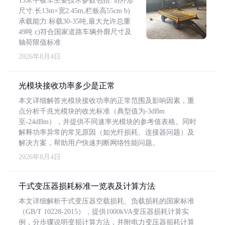
13米平板车主要技术参数包括: a)外形
尺寸:长13m×宽2.45m,栏板高55cm b)
承载能力:标载30-35吨,最大允许总重
49吨 c)符合国家道路车辆外廓尺寸及
轴荷限值标准
2026年8月4日
光模块接收功率多少是正常
本文详细解答光模块接收功率的正常范围及影响因素，重
点分析千兆光模块的收光标准（典型值为-3dBm
至-24dBm），并提供不同速率光模块的参考值表格。同时
解释功率异常的常见原因（如光纤损耗、连接器问题）及
解决方案，帮助用户快速判断网络性能问题。
2026年8月4日
干式变压器损耗标准一览表及计算方法
本文详细解析干式变压器空载损耗、负载损耗的国家标准
（GB/T 10228-2015），提供1000kVA变压器损耗计算实
例，分步骤说明变损计算方法，并附电力变压器损耗计算