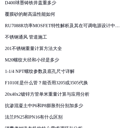
D400球墨铸铁井盖重多少
覆膜砂的耐高温性能如何
RU7088R功率MOSFET特性解析及其在可调电源设计中的
实践
不锈钢通风 管道施工
201不锈钢重量计算方法大全
M20螺纹大径和小径是多少
1-1/4 NPT螺纹参数及底孔尺寸详解
F1010E是什么管？能否用3205或3505代换
20x40x2镀锌方管单米重量计算与应用分析
抗渗混凝土中P6和P8膨胀剂分别加多少
法兰PN25和PN16有什么区别