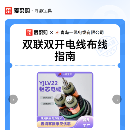
寻源宝典
‹
›