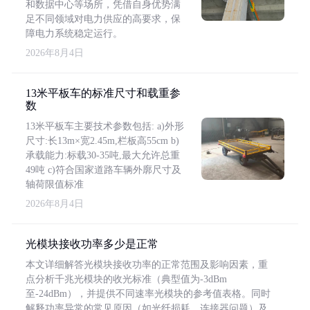
和数据中心等场所，凭借自身优势满
足不同领域对电力供应的高要求，保
障电力系统稳定运行。
2026年8月4日
13米平板车的标准尺寸和载重参
数
13米平板车主要技术参数包括: a)外形
尺寸:长13m×宽2.45m,栏板高55cm b)
承载能力:标载30-35吨,最大允许总重
49吨 c)符合国家道路车辆外廓尺寸及
轴荷限值标准
2026年8月4日
光模块接收功率多少是正常
本文详细解答光模块接收功率的正常范围及影响因素，重
点分析千兆光模块的收光标准（典型值为-3dBm
至-24dBm），并提供不同速率光模块的参考值表格。同时
解释功率异常的常见原因（如光纤损耗、连接器问题）及