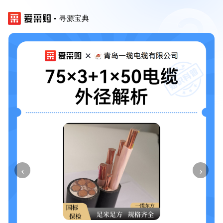
寻源宝典
‹
›