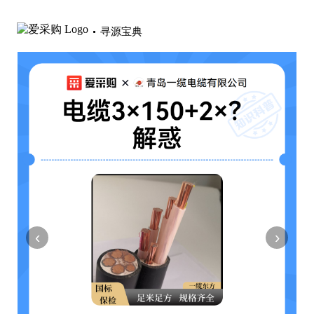
寻源宝典
‹
›