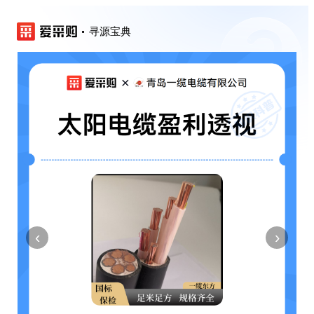
寻源宝典
‹
›