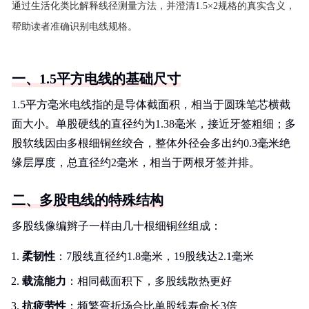
通过生活化类比解释线径测量方法，并澄清1.5×2规格的真实含义，
帮助读者准确识别电线规格。
一、1.5平方电线的基础尺寸
1.5平方毫米电线指的是导体截面积，相当于圆珠笔芯横截
面大小。单股硬线的直径约为1.38毫米，接近牙签粗细；多
股软线因由多根细铜丝绞合，整体外径会多出约0.3毫米绝
缘层厚度，总直径约2毫米，相当于两根牙签并排。
二、多股电线的特殊结构
多股线像编辫子一样由几十根细铜丝组成：
柔韧性
：7股线直径约1.8毫米，19股线达2.1毫米
载流能力
：相同截面积下，多股线散热更好
抗疲劳性
：频繁弯折场合比单股线寿命长3倍