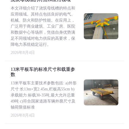
本文详细介绍了浇筑母线槽的特点和
应用领域。其特点包括良好的电气、
机械、防火和防护性能。在应用上，
广泛用于商业建筑、工业厂房、医院
和数据中心等场所，凭借自身优势满
足不同领域对电力供应的高要求，保
障电力系统稳定运行。
2026年8月4日
13米平板车的标准尺寸和载重参
数
13米平板车主要技术参数包括: a)外形
尺寸:长13m×宽2.45m,栏板高55cm b)
承载能力:标载30-35吨,最大允许总重
49吨 c)符合国家道路车辆外廓尺寸及
轴荷限值标准
2026年8月4日