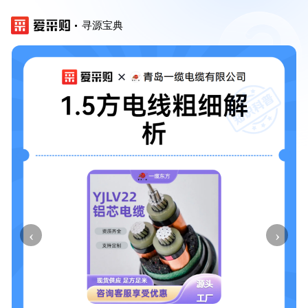
寻源宝典
‹
›