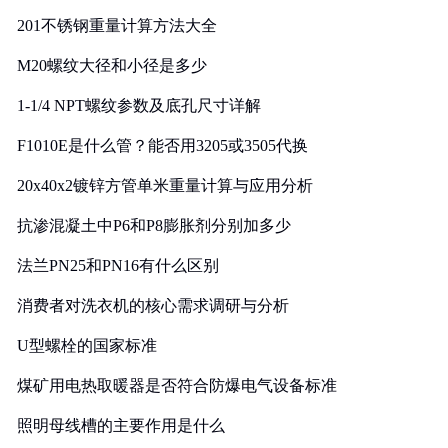
201不锈钢重量计算方法大全
M20螺纹大径和小径是多少
1-1/4 NPT螺纹参数及底孔尺寸详解
F1010E是什么管？能否用3205或3505代换
20x40x2镀锌方管单米重量计算与应用分析
抗渗混凝土中P6和P8膨胀剂分别加多少
法兰PN25和PN16有什么区别
消费者对洗衣机的核心需求调研与分析
U型螺栓的国家标准
煤矿用电热取暖器是否符合防爆电气设备标准
照明母线槽的主要作用是什么