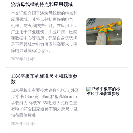
浇筑母线槽的特点和应用领域
本文详细介绍了浇筑母线槽的特点和
应用领域。其特点包括良好的电气、
机械、防火和防护性能。在应用上，
广泛用于商业建筑、工业厂房、医院
和数据中心等场所，凭借自身优势满
足不同领域对电力供应的高要求，保
障电力系统稳定运行。
2026年8月4日
13米平板车的标准尺寸和载重参
数
13米平板车主要技术参数包括: a)外形
尺寸:长13m×宽2.45m,栏板高55cm b)
承载能力:标载30-35吨,最大允许总重
49吨 c)符合国家道路车辆外廓尺寸及
轴荷限值标准
2026年8月4日