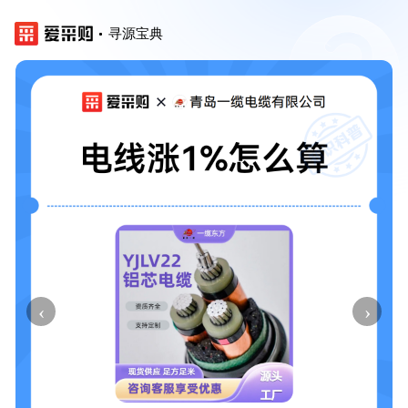
寻源宝典
‹
›