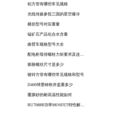
铝方管有哪些常见规格
光线传媒参投三国的星空爆冷
横担型号对应重量
锰矿石产品化合水含量
曲臂车规格型号大全
配电柜母排螺栓力矩要求及连接
规范详解
膨胀螺丝尺寸是多少
镀锌方管有哪些常见规格和型号
D400球墨铸铁井盖重多少
覆膜砂的耐高温性能如何
RU7088R功率MOSFET特性解析
及其在可调电源设计中的实践