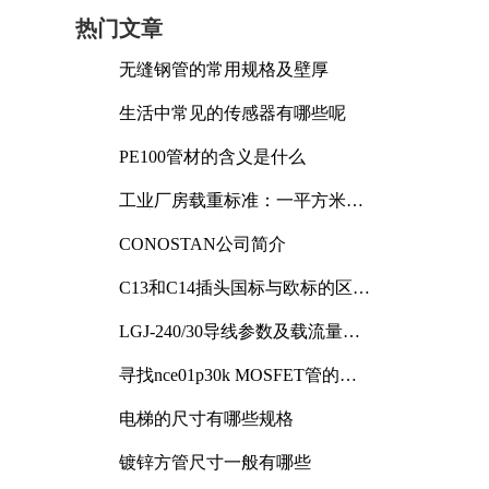
热门文章
无缝钢管的常用规格及壁厚
生活中常见的传感器有哪些呢
PE100管材的含义是什么
工业厂房载重标准：一平方米能
承受多少公斤
CONOSTAN公司简介
C13和C14插头国标与欧标的区别
及其标准解析
LGJ-240/30导线参数及载流量解
析
寻找nce01p30k MOSFET管的合
适替代型号
电梯的尺寸有哪些规格
镀锌方管尺寸一般有哪些