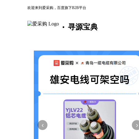
欢迎来到爱采购，百度旗下B2B平台
寻源宝典
‹
›