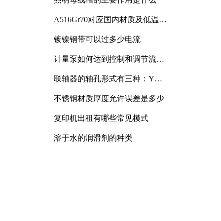
A516Gr70对应国内材质及低温冲
击要求解析
镀镍钢带可以过多少电流
计量泵如何达到控制和调节流量
的目的
联轴器的轴孔形式有三种：Y
型、J型、Z型
不锈钢材质厚度允许误差是多少
复印机出租有哪些常见模式
溶于水的润滑剂的种类