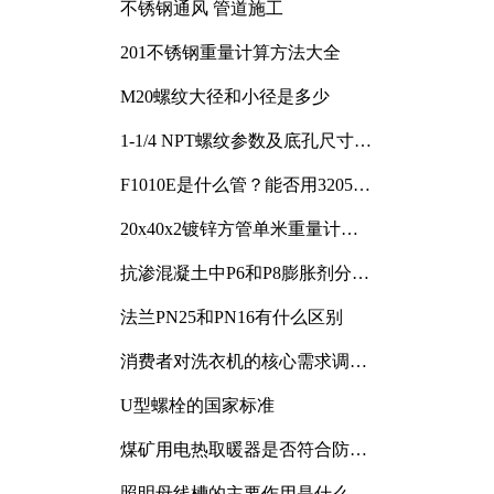
不锈钢通风 管道施工
201不锈钢重量计算方法大全
M20螺纹大径和小径是多少
1-1/4 NPT螺纹参数及底孔尺寸详
解
F1010E是什么管？能否用3205或
3505代换
20x40x2镀锌方管单米重量计算
与应用分析
抗渗混凝土中P6和P8膨胀剂分别
加多少
法兰PN25和PN16有什么区别
消费者对洗衣机的核心需求调研
与分析
U型螺栓的国家标准
煤矿用电热取暖器是否符合防爆
电气设备标准
照明母线槽的主要作用是什么