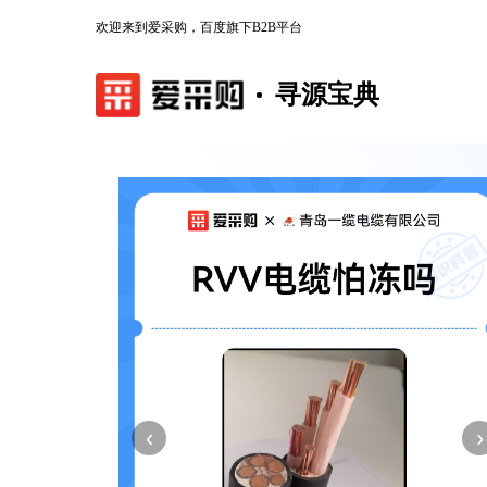
欢迎来到爱采购，百度旗下B2B平台
寻源宝典
‹
›