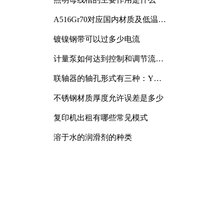
A516Gr70对应国内材质及低温冲
击要求解析
镀镍钢带可以过多少电流
计量泵如何达到控制和调节流量
的目的
联轴器的轴孔形式有三种：Y
型、J型、Z型
不锈钢材质厚度允许误差是多少
复印机出租有哪些常见模式
溶于水的润滑剂的种类