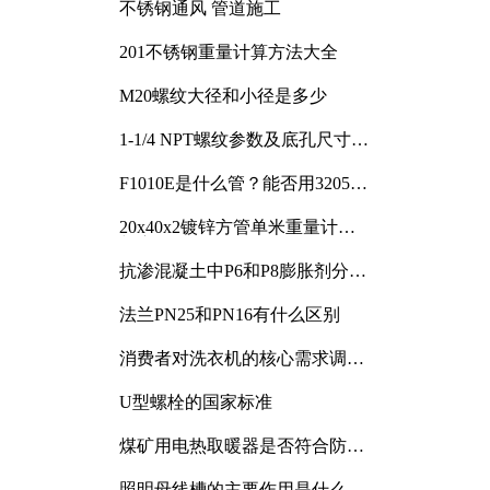
不锈钢通风 管道施工
201不锈钢重量计算方法大全
M20螺纹大径和小径是多少
1-1/4 NPT螺纹参数及底孔尺寸详
解
F1010E是什么管？能否用3205或
3505代换
20x40x2镀锌方管单米重量计算
与应用分析
抗渗混凝土中P6和P8膨胀剂分别
加多少
法兰PN25和PN16有什么区别
消费者对洗衣机的核心需求调研
与分析
U型螺栓的国家标准
煤矿用电热取暖器是否符合防爆
电气设备标准
照明母线槽的主要作用是什么