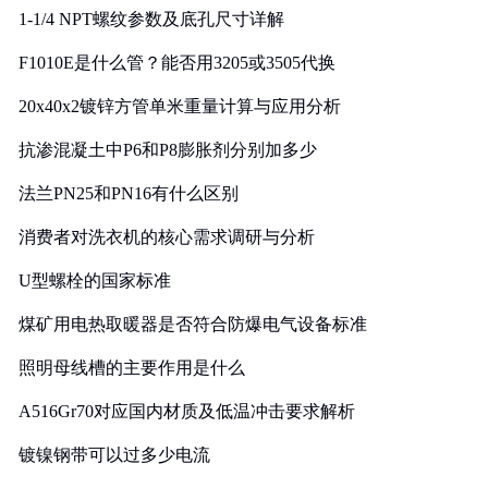
1-1/4 NPT螺纹参数及底孔尺寸详解
F1010E是什么管？能否用3205或3505代换
20x40x2镀锌方管单米重量计算与应用分析
抗渗混凝土中P6和P8膨胀剂分别加多少
法兰PN25和PN16有什么区别
消费者对洗衣机的核心需求调研与分析
U型螺栓的国家标准
煤矿用电热取暖器是否符合防爆电气设备标准
照明母线槽的主要作用是什么
A516Gr70对应国内材质及低温冲击要求解析
镀镍钢带可以过多少电流