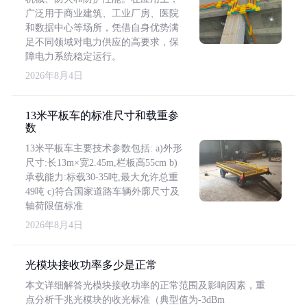
广泛用于商业建筑、工业厂房、医院
和数据中心等场所，凭借自身优势满
足不同领域对电力供应的高要求，保
障电力系统稳定运行。
2026年8月4日
13米平板车的标准尺寸和载重参
数
13米平板车主要技术参数包括: a)外形
尺寸:长13m×宽2.45m,栏板高55cm b)
承载能力:标载30-35吨,最大允许总重
49吨 c)符合国家道路车辆外廓尺寸及
轴荷限值标准
2026年8月4日
光模块接收功率多少是正常
本文详细解答光模块接收功率的正常范围及影响因素，重
点分析千兆光模块的收光标准（典型值为-3dBm