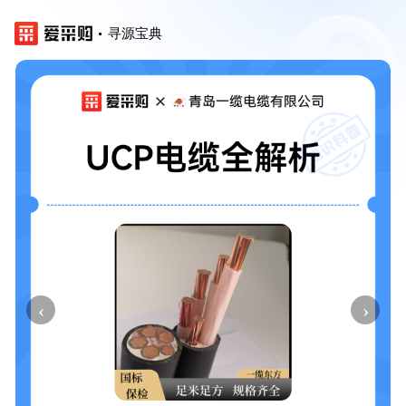
寻源宝典
‹
›