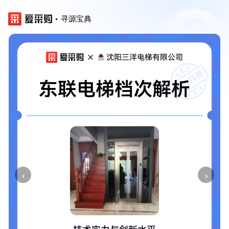
寻源宝典
‹
›