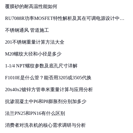
覆膜砂的耐高温性能如何
RU7088R功率MOSFET特性解析及其在可调电源设计中的
实践
不锈钢通风 管道施工
201不锈钢重量计算方法大全
M20螺纹大径和小径是多少
1-1/4 NPT螺纹参数及底孔尺寸详解
F1010E是什么管？能否用3205或3505代换
20x40x2镀锌方管单米重量计算与应用分析
抗渗混凝土中P6和P8膨胀剂分别加多少
法兰PN25和PN16有什么区别
消费者对洗衣机的核心需求调研与分析