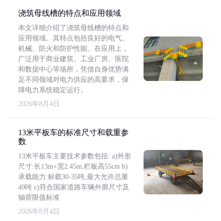
浇筑母线槽的特点和应用领域
本文详细介绍了浇筑母线槽的特点和
应用领域。其特点包括良好的电气、
机械、防火和防护性能。在应用上，
广泛用于商业建筑、工业厂房、医院
和数据中心等场所，凭借自身优势满
足不同领域对电力供应的高要求，保
障电力系统稳定运行。
2026年8月4日
13米平板车的标准尺寸和载重参
数
13米平板车主要技术参数包括: a)外形
尺寸:长13m×宽2.45m,栏板高55cm b)
承载能力:标载30-35吨,最大允许总重
49吨 c)符合国家道路车辆外廓尺寸及
轴荷限值标准
2026年8月4日