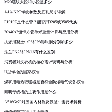
M20螺纹大径和小径是多少
1-1/4 NPT螺纹参数及底孔尺寸详解
F1010E是什么管？能否用3205或3505代换
20x40x2镀锌方管单米重量计算与应用分析
抗渗混凝土中P6和P8膨胀剂分别加多少
法兰PN25和PN16有什么区别
消费者对洗衣机的核心需求调研与分析
U型螺栓的国家标准
煤矿用电热取暖器是否符合防爆电气设备标准
照明母线槽的主要作用是什么
A516Gr70对应国内材质及低温冲击要求解析
镀镍钢带可以过多少电流