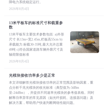
障电力系统稳定运行。
2026年8月4日
13米平板车的标准尺寸和载重参
数
13米平板车主要技术参数包括: a)外形
尺寸:长13m×宽2.45m,栏板高55cm b)
承载能力:标载30-35吨,最大允许总重
49吨 c)符合国家道路车辆外廓尺寸及
轴荷限值标准
2026年8月4日
光模块接收功率多少是正常
本文详细解答光模块接收功率的正常范围及影响因素，重
点分析千兆光模块的收光标准（典型值为-3dBm
至-24dBm），并提供不同速率光模块的参考值表格。同时
解释功率异常的常见原因（如光纤损耗、连接器问题）及
解决方案，帮助用户快速判断网络性能问题。