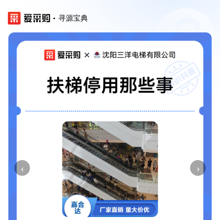
寻源宝典
‹
›