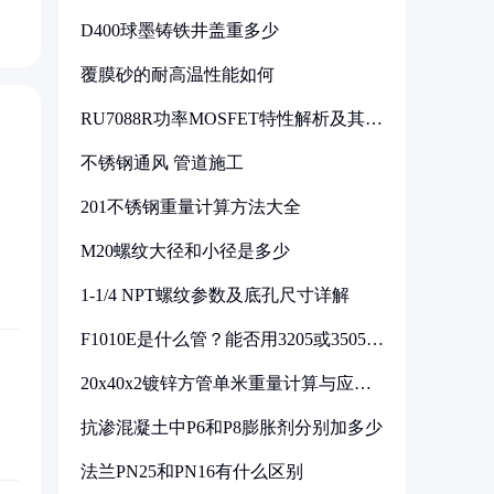
D400球墨铸铁井盖重多少
覆膜砂的耐高温性能如何
RU7088R功率MOSFET特性解析及其在
可调电源设计中的实践
不锈钢通风 管道施工
201不锈钢重量计算方法大全
M20螺纹大径和小径是多少
1-1/4 NPT螺纹参数及底孔尺寸详解
F1010E是什么管？能否用3205或3505代
换
20x40x2镀锌方管单米重量计算与应用
分析
抗渗混凝土中P6和P8膨胀剂分别加多少
法兰PN25和PN16有什么区别