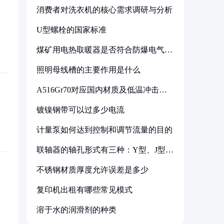
消费者对洗衣机的核心需求调研与分析
U型螺栓的国家标准
煤矿用电热取暖器是否符合防爆电气设
备标准
照明母线槽的主要作用是什么
A516Gr70对应国内材质及低温冲击要
求解析
镀镍钢带可以过多少电流
计量泵如何达到控制和调节流量的目的
联轴器的轴孔形式有三种：Y型、J型、
Z型
不锈钢材质厚度允许误差是多少
复印机出租有哪些常见模式
溶于水的润滑剂的种类