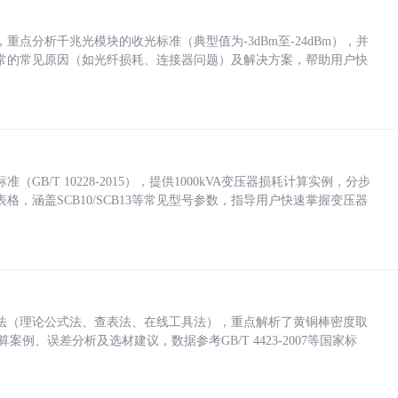
点分析千兆光模块的收光标准（典型值为-3dBm至-24dBm），并
常的常见原因（如光纤损耗、连接器问题）及解决方案，帮助用户快
/T 10228-2015），提供1000kVA变压器损耗计算实例，分步
，涵盖SCB10/SCB13等常见型号参数，指导用户快速掌握变压器
法（理论公式法、查表法、在线工具法），重点解析了黄铜棒密度取
计算案例、误差分析及选材建议，数据参考GB/T 4423-2007等国家标