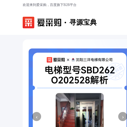
欢迎来到爱采购，百度旗下B2B平台
寻源宝典
‹
›