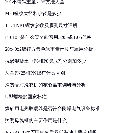
201不锈钢重量计算方法大全
M20螺纹大径和小径是多少
1-1/4 NPT螺纹参数及底孔尺寸详解
F1010E是什么管？能否用3205或3505代换
20x40x2镀锌方管单米重量计算与应用分析
抗渗混凝土中P6和P8膨胀剂分别加多少
法兰PN25和PN16有什么区别
消费者对洗衣机的核心需求调研与分析
U型螺栓的国家标准
煤矿用电热取暖器是否符合防爆电气设备标准
照明母线槽的主要作用是什么
A516Gr70对应国内材质及低温冲击要求解析