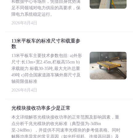
和数据中心等场所，凭借自身优势满
足不同领域对电力供应的高要求，保
障电力系统稳定运行。
2026年8月4日
13米平板车的标准尺寸和载重参
数
13米平板车主要技术参数包括: a)外形
尺寸:长13m×宽2.45m,栏板高55cm b)
承载能力:标载30-35吨,最大允许总重
49吨 c)符合国家道路车辆外廓尺寸及
轴荷限值标准
2026年8月4日
光模块接收功率多少是正常
本文详细解答光模块接收功率的正常范围及影响因素，重
点分析千兆光模块的收光标准（典型值为-3dBm
至-24dBm），并提供不同速率光模块的参考值表格。同时
解释功率异常的常见原因（如光纤损耗、连接器问题）及