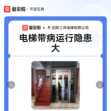
寻源宝典
‹
›